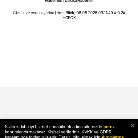
Haber
Son Dakika
Haberler
Gizlilik ve çerez ayarları
[Hata Bildir]
06.08.2026 09:11:49 #.0.2#
.HCFOK.
×
Sizlere daha iyi hizmet sunabilmek adına sitemizde
çerez
konumlandırmaktayız. Kişisel verileriniz, KVKK ve GDPR
kapsamında toplanıp işlenir. Detaylı bilgi almak için
Aydınlatma