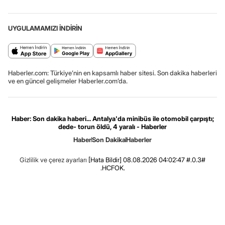
UYGULAMAMIZI İNDİRİN
Haberler.com: Türkiye’nin en kapsamlı haber sitesi. Son dakika haberleri
ve en güncel gelişmeler Haberler.com’da.
Haber: Son dakika haberi... Antalya'da minibüs ile otomobil çarpıştı;
dede- torun öldü, 4 yaralı - Haberler
Haber
Son Dakika
Haberler
Gizlilik ve çerez ayarları
[Hata Bildir]
08.08.2026 04:02:47 #.0.3#
.HCFOK.