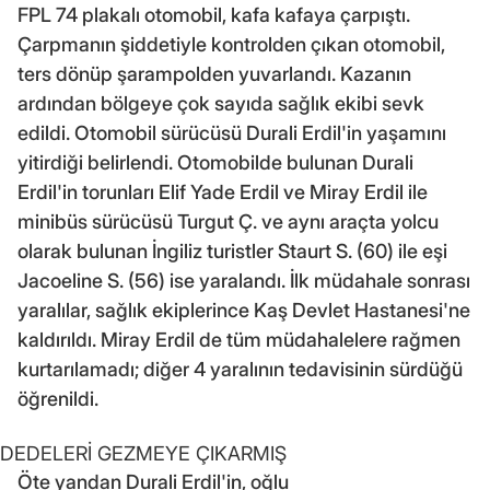
FPL 74 plakalı otomobil, kafa kafaya çarpıştı.
Çarpmanın şiddetiyle kontrolden çıkan otomobil,
ters dönüp şarampolden yuvarlandı. Kazanın
ardından bölgeye çok sayıda sağlık ekibi sevk
edildi. Otomobil sürücüsü Durali Erdil'in yaşamını
yitirdiği belirlendi. Otomobilde bulunan Durali
Erdil'in torunları Elif Yade Erdil ve Miray Erdil ile
minibüs sürücüsü Turgut Ç. ve aynı araçta yolcu
olarak bulunan İngiliz turistler Staurt S. (60) ile eşi
Jacoeline S. (56) ise yaralandı. İlk müdahale sonrası
yaralılar, sağlık ekiplerince Kaş Devlet Hastanesi'ne
kaldırıldı. Miray Erdil de tüm müdahalelere rağmen
kurtarılamadı; diğer 4 yaralının tedavisinin sürdüğü
öğrenildi.
DEDELERİ GEZMEYE ÇIKARMIŞ
Öte yandan Durali Erdil'in, oğlu