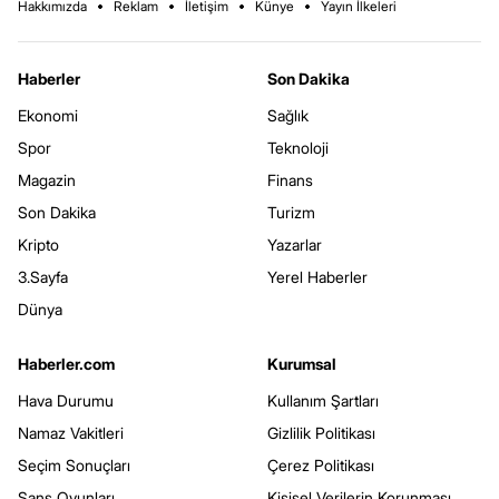
Hakkımızda
Reklam
İletişim
Künye
Yayın İlkeleri
Haberler
Son Dakika
Ekonomi
Sağlık
Spor
Teknoloji
Magazin
Finans
Son Dakika
Turizm
Kripto
Yazarlar
3.Sayfa
Yerel Haberler
Dünya
Haberler.com
Kurumsal
Hava Durumu
Kullanım Şartları
Namaz Vakitleri
Gizlilik Politikası
Seçim Sonuçları
Çerez Politikası
Şans Oyunları
Kişisel Verilerin Korunması