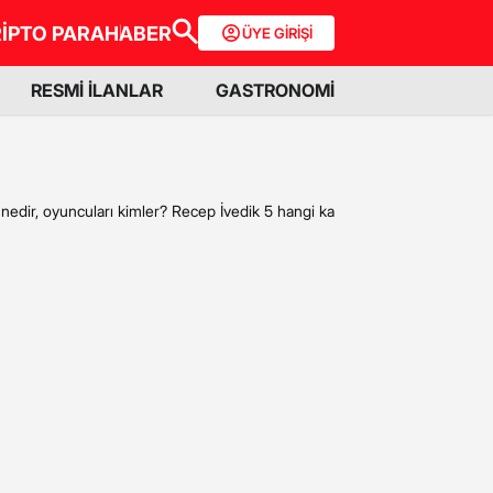
İPTO PARA
HABER
ÜYE GİRİŞİ
RESMİ İLANLAR
GASTRONOMİ
 nedir, oyuncuları kimler? Recep İvedik 5 hangi kanalda?