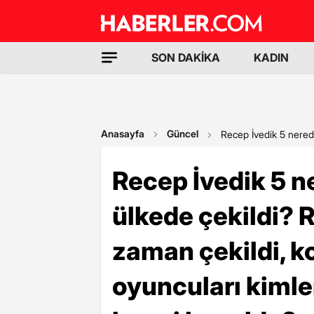
SON DAKİKA
KADIN
Anasayfa
Güncel
Recep İvedik 5 nerede
Recep İvedik 5 n
ülkede çekildi? 
zaman çekildi, k
oyuncuları kimle