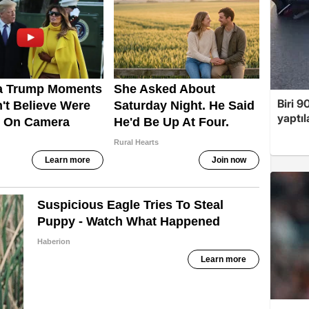
Biri 9
yaptıl