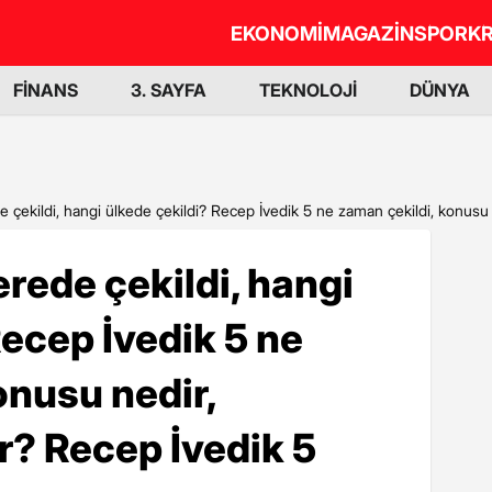
EKONOMİ
MAGAZİN
SPOR
KR
FİNANS
3. SAYFA
TEKNOLOJİ
DÜNYA
 çekildi, hangi ülkede çekildi? Recep İvedik 5 ne zaman çekildi, konusu
erede çekildi, hangi
Recep İvedik 5 ne
onusu nedir,
r? Recep İvedik 5