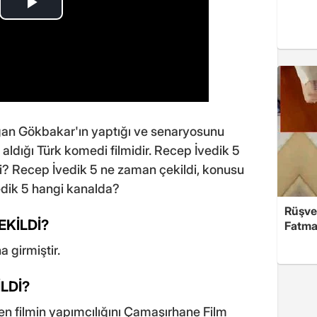
gan Gökbakar'ın yaptığı ve senaryosunu
aldığı Türk komedi filmidir. Recep İvedik 5
di? Recep İvedik 5 ne zaman çekildi, konusu
edik 5 hangi kanalda?
Rüşve
EKİLDİ?
Fatma,
 girmiştir.
LDİ?
len filmin yapımcılığını Çamaşırhane Film