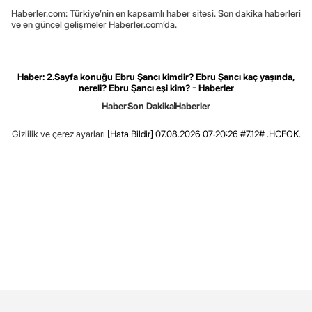
Haberler.com: Türkiye’nin en kapsamlı haber sitesi. Son dakika haberleri
ve en güncel gelişmeler Haberler.com’da.
Haber: 2.Sayfa konuğu Ebru Şancı kimdir? Ebru Şancı kaç yaşında,
nereli? Ebru Şancı eşi kim? - Haberler
Haber
Son Dakika
Haberler
Gizlilik ve çerez ayarları
[Hata Bildir]
07.08.2026 07:20:26 #7.12# .HCFOK.