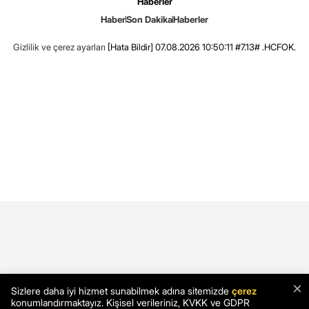
Haberler
Haber
Son Dakika
Haberler
Gizlilik ve çerez ayarları
[Hata Bildir]
07.08.2026 10:50:11 #7.13# .HCFOK.
×
Sizlere daha iyi hizmet sunabilmek adına sitemizde
çerez
konumlandırmaktayız. Kişisel verileriniz, KVKK ve GDPR