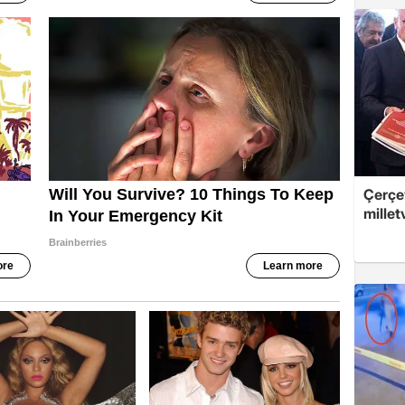
Çerçev
millet