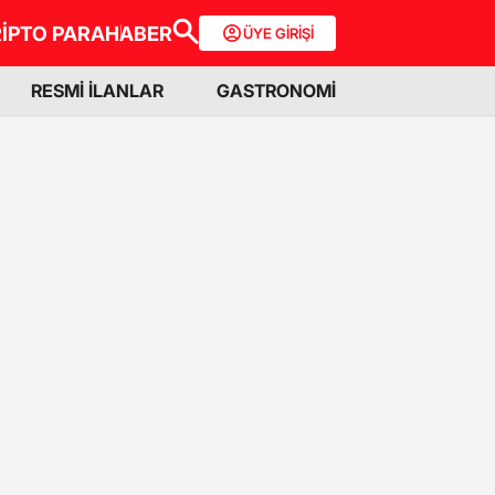
İPTO PARA
HABER
ÜYE GİRİŞİ
RESMİ İLANLAR
GASTRONOMİ