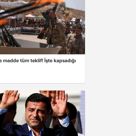
 madde tüm teklif! İşte kapsadığı