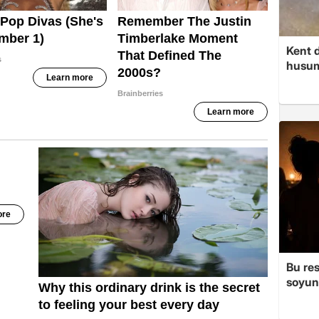
Kent d
husume
Bu re
soyun