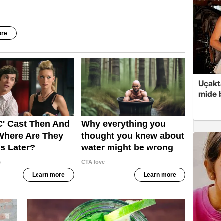
Uçakta
mide b