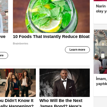
Narin
olay 
İmam,
yaptık