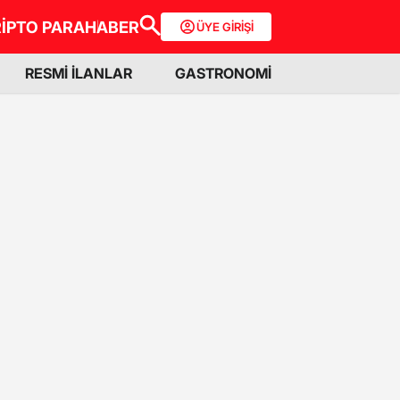
İPTO PARA
HABER
ÜYE GİRİŞİ
RESMİ İLANLAR
GASTRONOMİ