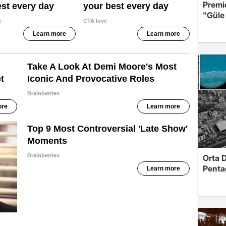
Premi
"Güle 
Orta 
Penta