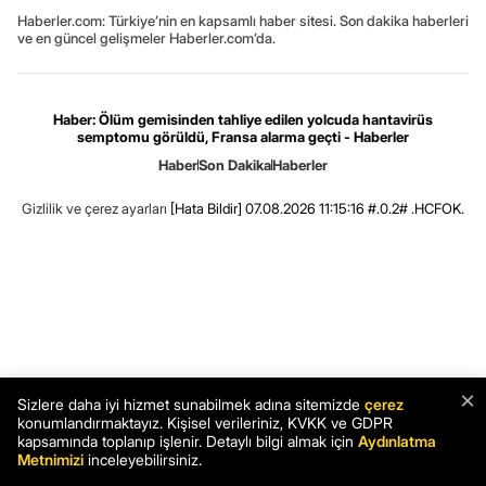
Haberler.com: Türkiye’nin en kapsamlı haber sitesi. Son dakika haberleri
ve en güncel gelişmeler Haberler.com’da.
Haber: Ölüm gemisinden tahliye edilen yolcuda hantavirüs
semptomu görüldü, Fransa alarma geçti - Haberler
Haber
Son Dakika
Haberler
Gizlilik ve çerez ayarları
[Hata Bildir]
07.08.2026 11:15:16 #.0.2# .HCFOK.
×
Sizlere daha iyi hizmet sunabilmek adına sitemizde
çerez
konumlandırmaktayız. Kişisel verileriniz, KVKK ve GDPR
kapsamında toplanıp işlenir. Detaylı bilgi almak için
Aydınlatma
Metnimizi
inceleyebilirsiniz.