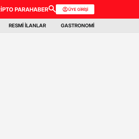
İPTO PARA
HABER
ÜYE GİRİŞİ
RESMİ İLANLAR
GASTRONOMİ