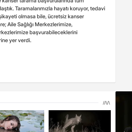
le kanser tarama başvurularında tüm
aştık. Taramalarımızla hayatı koruyor, tedavi
 şikayeti olmasa bile, ücretsiz kanser
; Aile Sağlığı Merkezlerimize,
kezlerimize başvurabileceklerini
rine yer verdi.