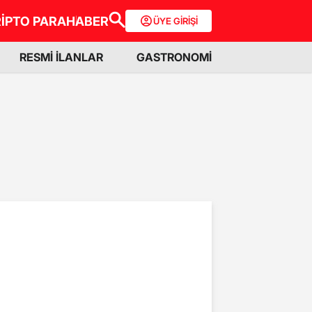
İPTO PARA
HABER
ÜYE GİRİŞİ
RESMİ İLANLAR
GASTRONOMİ