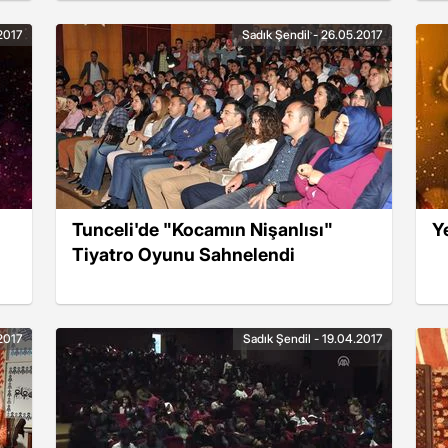
2017
Sadık Şendil - 26.05.2017
Tunceli'de "Kocamın Nişanlısı"
Y
Tiyatro Oyunu Sahnelendi
2017
Sadık Şendil - 19.04.2017