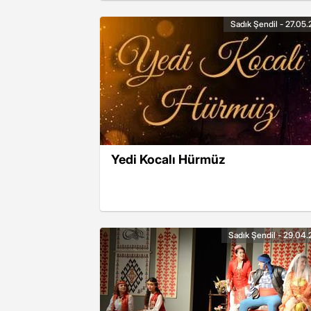
Sadık Şendil - 27.05.
Yedi Kocalı Hürmüz
Sadık Şendil - 29.04.