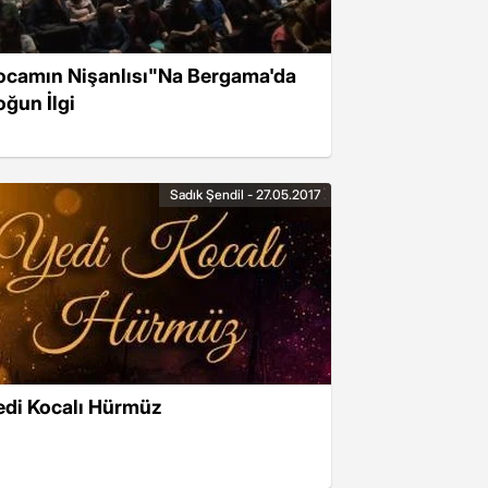
ocamın Nişanlısı"Na Bergama'da
oğun İlgi
Sadık Şendil - 27.05.2017
edi Kocalı Hürmüz