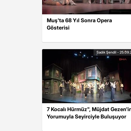
Muş'ta 68 Yıl Sonra Opera
Gösterisi
Sadık Şendil - 25.09.
7 Kocalı Hürmüz", Müjdat Gezen'i
Yorumuyla Seyirciyle Buluşuyor