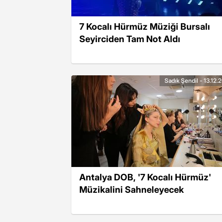
7 Kocalı Hürmüz Müziği Bursalı
Seyirciden Tam Not Aldı
Sadık Şendil - 13.12.
Antalya DOB, '7 Kocalı Hürmüz'
Müzikalini Sahneleyecek