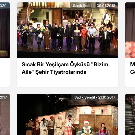
2020
Sadık Şendil - 09.01.2018
Sıcak Bir Yeşilçam Öyküsü "Bizim
M
Aile" Şehir Tiyatrolarında
G
.2017
Sadık Şendil - 21.10.2017