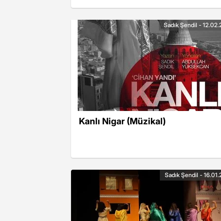
Sadık Şendil - 12.02.
Kanlı Nigar (Müzikal)
Sadık Şendil - 16.01