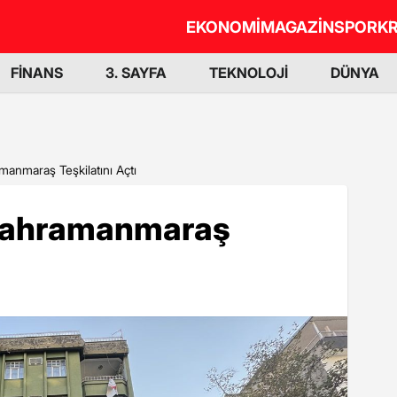
EKONOMİ
MAGAZİN
SPOR
KR
FİNANS
3. SAYFA
TEKNOLOJİ
DÜNYA
amanmaraş Teşkilatını Açtı
i Kahramanmaraş