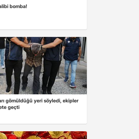
alibi bomba!
arı gömüldüğü yeri söyledi, ekipler
ete geçti