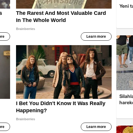
Yeni t
Silahl
harek