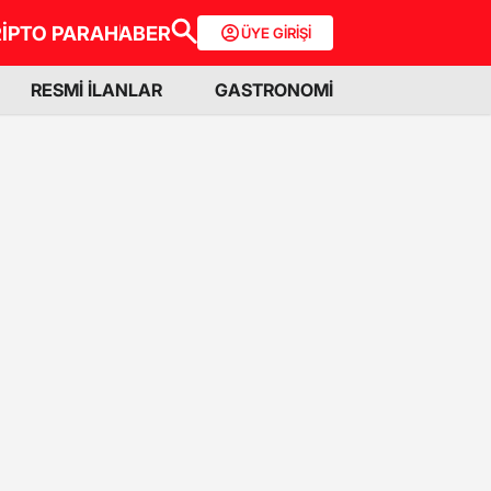
İPTO PARA
HABER
ÜYE GİRİŞİ
RESMİ İLANLAR
GASTRONOMİ