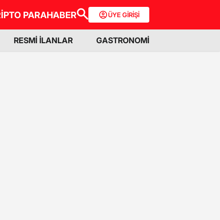
İPTO PARA
HABER
ÜYE GİRİŞİ
RESMİ İLANLAR
GASTRONOMİ