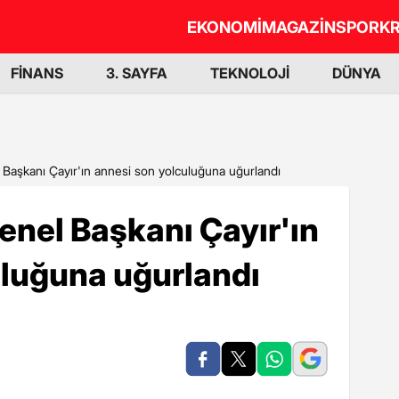
EKONOMİ
MAGAZİN
SPOR
KR
FİNANS
3. SAYFA
TEKNOLOJİ
DÜNYA
el Başkanı Çayır'ın annesi son yolculuğuna uğurlandı
 Genel Başkanı Çayır'ın
uluğuna uğurlandı