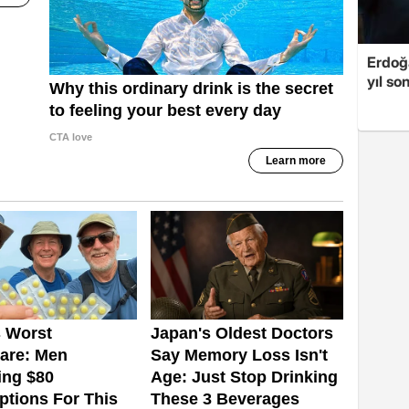
Erdoğa
yıl so