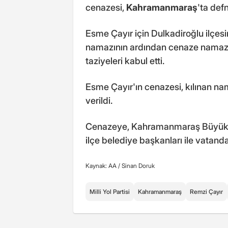
cenazesi,
Kahramanmaraş
'ta defn
Esme Çayır için Dulkadiroğlu ilçes
namazının ardından cenaze namazı k
taziyeleri kabul etti.
Esme Çayır'ın cenazesi, kılınan n
verildi.
Cenazeye, Kahramanmaraş Büyükşehi
ilçe belediye başkanları ile vatandaş
Kaynak: AA /
Sinan Doruk
Milli Yol Partisi
Kahramanmaraş
Remzi Çayır