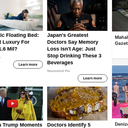
Mahall
Gazet
Denizd