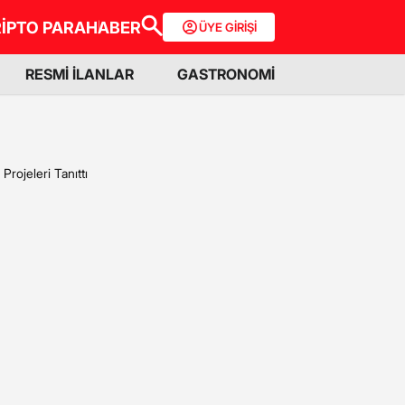
İPTO PARA
HABER
ÜYE GİRİŞİ
RESMİ İLANLAR
GASTRONOMİ
rojeleri Tanıttı