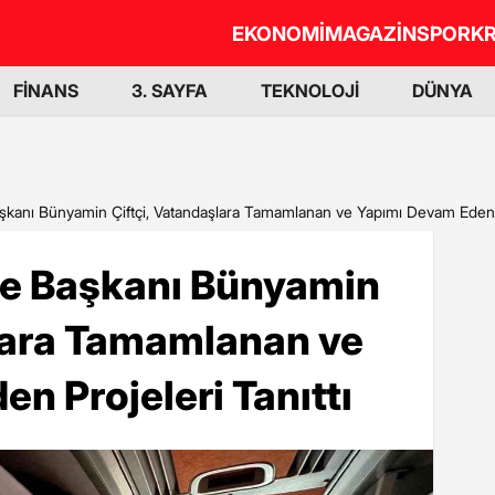
EKONOMİ
MAGAZİN
SPOR
KR
FİNANS
3. SAYFA
TEKNOLOJİ
DÜNYA
şkanı Bünyamin Çiftçi, Vatandaşlara Tamamlanan ve Yapımı Devam Eden P
ye Başkanı Bünyamin
şlara Tamamlanan ve
n Projeleri Tanıttı