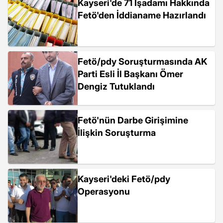
Kayseri'de 71 İşadamı Hakkında
Fetö'den İddianame Hazırlandı
Fetö/pdy Soruşturmasında AK
Parti Esli İl Başkanı Ömer
Dengiz Tutuklandı
Fetö'nün Darbe Girişimine
İlişkin Soruşturma
Kayseri'deki Fetö/pdy
Operasyonu