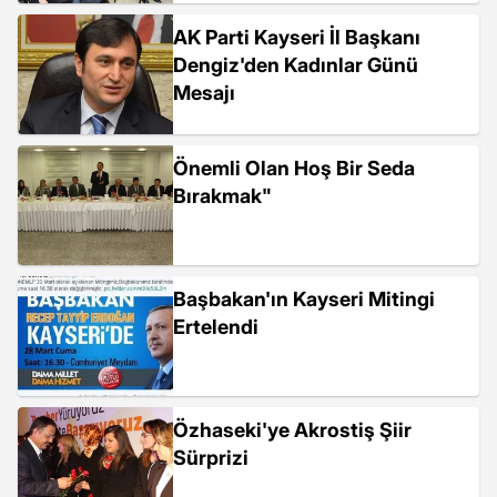
AK Parti Kayseri İl Başkanı
Dengiz'den Kadınlar Günü
Mesajı
Önemli Olan Hoş Bir Seda
Bırakmak"
Başbakan'ın Kayseri Mitingi
Ertelendi
Özhaseki'ye Akrostiş Şiir
Sürprizi