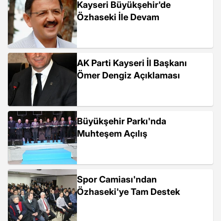
Kayseri Büyükşehir'de
Özhaseki İle Devam
AK Parti Kayseri İl Başkanı
Ömer Dengiz Açıklaması
Büyükşehir Parkı'nda
Muhteşem Açılış
Spor Camiası'ndan
Özhaseki'ye Tam Destek