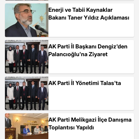
Enerji ve Tabii Kaynaklar
Bakanı Taner Yıldız Açıklaması
AK Parti İl Başkanı Dengiz'den
Palancıoğlu'na Ziyaret
AK Parti İl Yönetimi Talas'ta
AK Parti Melikgazi İlçe Danışma
Toplantısı Yapıldı