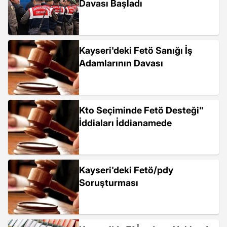
Davası Başladı
Kayseri'deki Fetö Sanığı İş
Adamlarının Davası
Kto Seçiminde Fetö Desteği"
İddiaları İddianamede
Kayseri'deki Fetö/pdy
Soruşturması