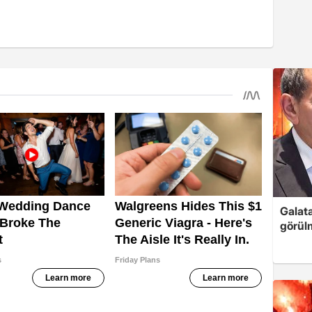
Galata
görül