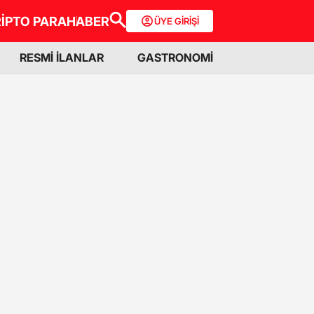
İPTO PARA
HABER
ÜYE GİRİŞİ
RESMİ İLANLAR
GASTRONOMİ