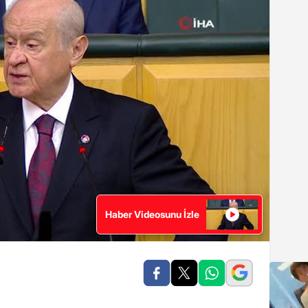
Haber Videosunu İzle