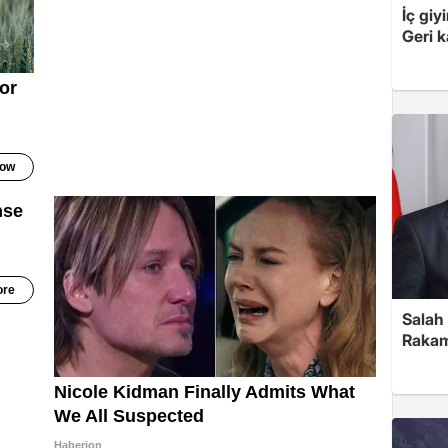
İç giy
Geri k
Salah 
Rakam