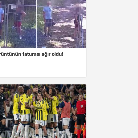
üntünün faturası ağır oldu!