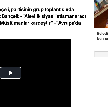
li, partisinin grup toplantısında
ahçeli: -"Alevilik siyasi istismar aracı
 Müslümanlar kardeştir" -"Avrupa'da
Beledi
ben o