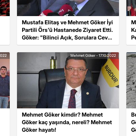
Mustafa Elitaş ve Mehmet Göker İyi
M
Partili Örs'ü Hastanede Ziyaret Etti.
K
Göker: "Bilinci Açık, Sorulara Cevap
P
Veriyor"
2022
Mehmet Göker - 17.10.2022
Mehmet Göker kimdir? Mehmet
B
Göker kaç yaşında, nereli? Mehmet
G
Göker hayatı!
G