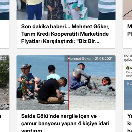
Son dakika haberi... Mehmet Göker,
M
Tarım Kredi Kooperatifi Marketinde
P
Fiyatları Karşılaştırdı: "Biz Bir
İndirim Göremedik"
2022
Mehmet Göker - 21.08.2021
m
Salda Gölü'nde nargile içen ve
Y
çamur banyosu yapan 4 kişiye idari
k
yaptırım
b