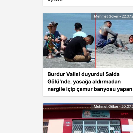
Mehmet Göker - 22.07.
Burdur Valisi duyurdu! Salda
Gölü'nde, yasağa aldırmadan
nargile içip çamur banyosu yapan
kişiye idari yaptırım
Mehmet Göker - 20.07.