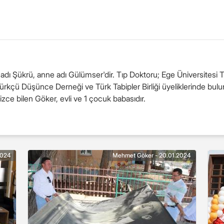
 Şükrü, anne adı Gülümser'dir. Tıp Doktoru; Ege Üniversitesi Tıp
tatürkçü Düşünce Derneği ve Türk Tabipler Birliği üyeliklerinde
ilizce bilen Göker, evli ve 1 çocuk babasıdır.
2024
Mehmet Göker - 20.01.2024