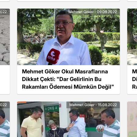
B
2022
Mehmet Göker - 09.09.2022
Mehmet Göker Okul Masraflarına
M
Dikkat Çekti: "Dar Gelirlinin Bu
D
Rakamları Ödemesi Mümkün Değil"
R
2022
Mehmet Göker - 15.08.2022