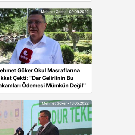
urdur Gölü'ne de Gösterilmeli"
Mehmet Göker - 09.09.2022
ehmet Göker Okul Masraflarına
ikkat Çekti: "Dar Gelirlinin Bu
akamları Ödemesi Mümkün Değil"
Mehmet Göker - 13.05.2022