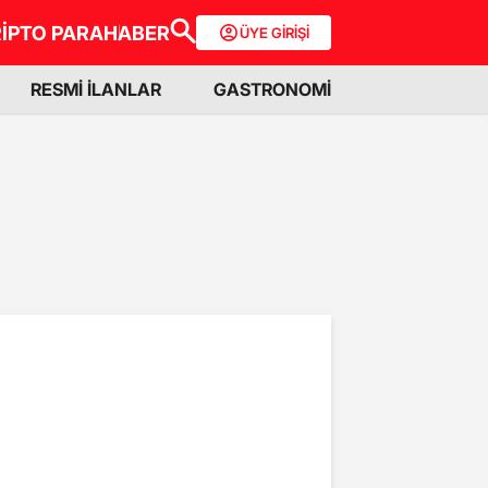
İPTO PARA
HABER
ÜYE GİRİŞİ
RESMİ İLANLAR
GASTRONOMİ