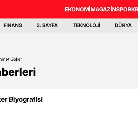
EKONOMİ
MAGAZİN
SPOR
KR
FİNANS
3. SAYFA
TEKNOLOJİ
DÜNYA
hmet Göker
berleri
r Biyografisi