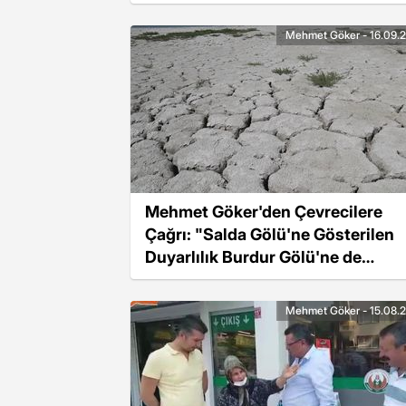
Diretmek, Eğitim ve İş Barışını
Bozmaya Yönelik Bir Adım"
Mehmet Göker - 16.09.
Mehmet Göker'den Çevrecilere
Çağrı: "Salda Gölü'ne Gösterilen
Duyarlılık Burdur Gölü'ne de
Gösterilmeli"
Mehmet Göker - 15.08.