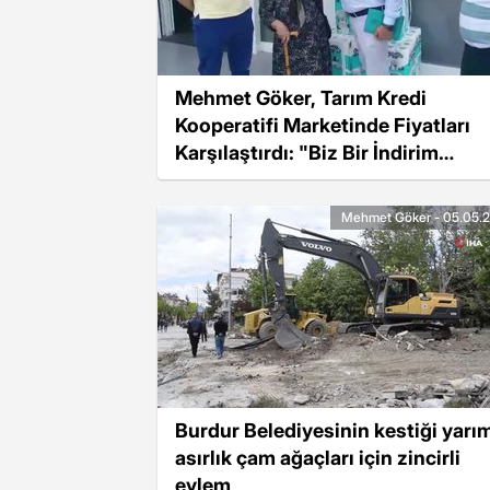
Mehmet Göker, Tarım Kredi
Kooperatifi Marketinde Fiyatları
Karşılaştırdı: "Biz Bir İndirim
Göremedik"
Mehmet Göker - 05.05.
Burdur Belediyesinin kestiği yarı
asırlık çam ağaçları için zincirli
eylem