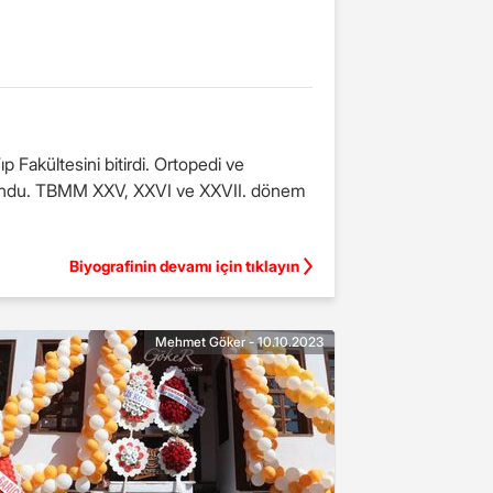
 Fakültesini bitirdi. Ortopedi ve
 bulundu. TBMM XXV, XXVI ve XXVII. dönem
Biyografinin devamı için tıklayın
Mehmet Göker - 10.10.2023