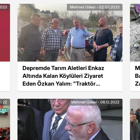
2023
Mehmet Göker - 02.03.2023
Depremde Tarım Aletleri Enkaz
M
Altında Kalan Köylüleri Ziyaret
B
Eden Özkan Yalım: "Traktör
Z
Getirilmezse Tarım İmkansız Halde"
Et
2022
Mehmet Göker - 06.12.2022