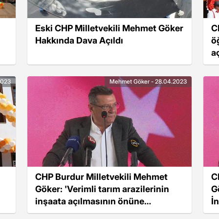
Eski CHP Milletvekili Mehmet Göker
C
Hakkında Dava Açıldı
ö
aç
2023
Mehmet Göker - 28.04.2023
CHP Burdur Milletvekili Mehmet
C
Göker: 'Verimli tarım arazilerinin
G
inşaata açılmasının önüne
İ
geçilmeli'
G