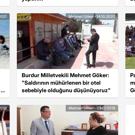
2021
Mehmet Göker - 14.10.2020
Burdur Milletvekili Mehmet Göker:
P
"Saldırının mühürlenen bir otel
m
 4
sebebiyle olduğunu düşünüyoruz"
G
2019
Mehmet Göker - 03.07.2018