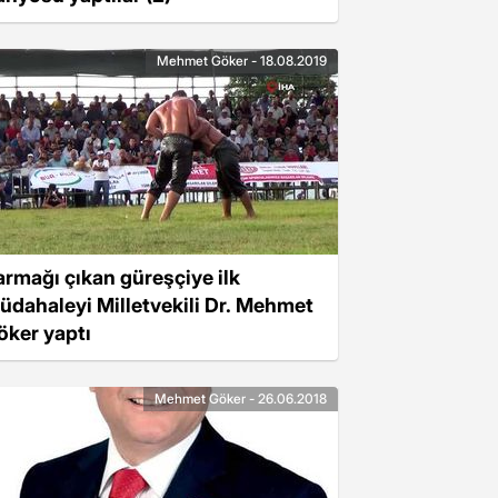
Mehmet Göker - 18.08.2019
armağı çıkan güreşçiye ilk
üdahaleyi Milletvekili Dr. Mehmet
öker yaptı
Mehmet Göker - 26.06.2018