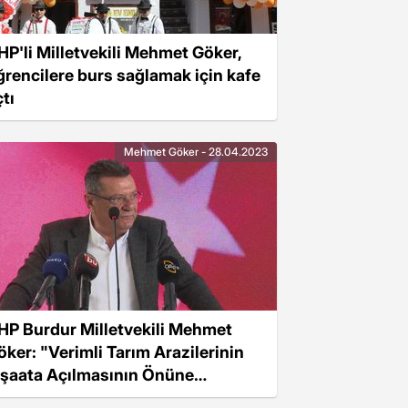
HP'li Milletvekili Mehmet Göker,
ğrencilere burs sağlamak için kafe
tı
Mehmet Göker - 28.04.2023
HP Burdur Milletvekili Mehmet
öker: "Verimli Tarım Arazilerinin
nşaata Açılmasının Önüne
eçilmeli"