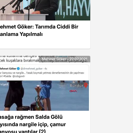
ehmet Göker: Tarımda Ciddi Bir
lanlama Yapılmalı
Mehmet Göker - 22.07.2021
asağa rağmen Salda Gölü
ıyısında nargile içip, çamur
anyosu yaptılar (2)