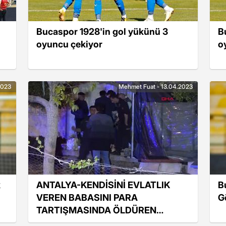
Bucaspor 1928'in gol yükünü 3
B
oyuncu çekiyor
o
2023
Mehmet Fuat - 13.04.2023
k
ANTALYA-KENDİSİNİ EVLATLIK
B
VEREN BABASINI PARA
G
TARTIŞMASINDA ÖLDÜREN
SANIĞA 20 YIL HAPİS