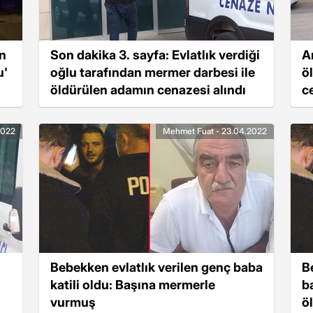
n
Son dakika 3. sayfa: Evlatlık verdiği
A
u'
oğlu tarafından mermer darbesi ile
ö
öldürülen adamın cenazesi alındı
c
2022
Mehmet Fuat - 23.04.2022
Bebekken evlatlık verilen genç baba
B
katili oldu: Başına mermerle
b
vurmuş
ö