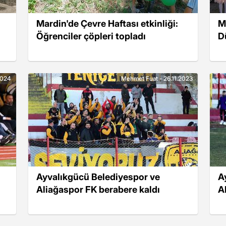
Mardin'de Çevre Haftası etkinliği:
M
i
Öğrenciler çöpleri topladı
D
2024
Mehmet Fuat - 26.11.2023
Ayvalıkgücü Belediyespor ve
A
Aliağaspor FK berabere kaldı
A