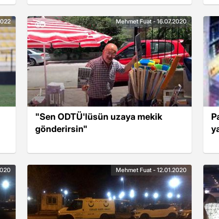
2022
Mehmet Fuat - 16.07.2020
"Sen ODTÜ'lüsün uzaya mekik
P
gönderirsin"
y
2020
Mehmet Fuat - 12.01.2020