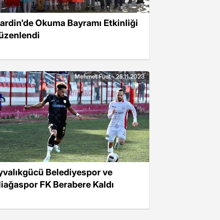
ardin'de Okuma Bayramı Etkinliği
üzenlendi
Mehmet Fuat - 26.11.2023
yvalıkgücü Belediyespor ve
liağaspor FK Berabere Kaldı