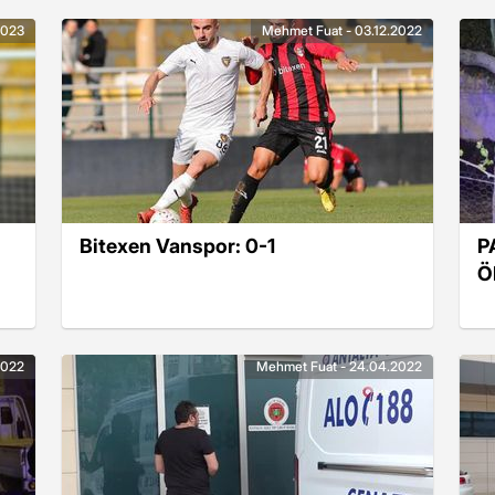
2023
Mehmet Fuat - 03.12.2022
Bitexen Vanspor: 0-1
P
Ö
2022
Mehmet Fuat - 24.04.2022