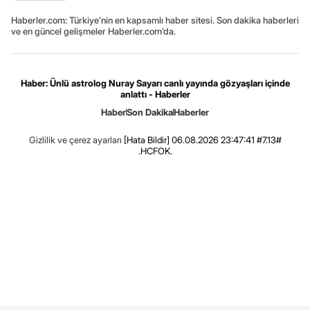
Haberler.com: Türkiye’nin en kapsamlı haber sitesi. Son dakika haberleri
ve en güncel gelişmeler Haberler.com’da.
Haber: Ünlü astrolog Nuray Sayarı canlı yayında gözyaşları içinde
anlattı - Haberler
Haber
Son Dakika
Haberler
Gizlilik ve çerez ayarları
[Hata Bildir]
06.08.2026 23:47:41 #7.13#
.HCFOK.