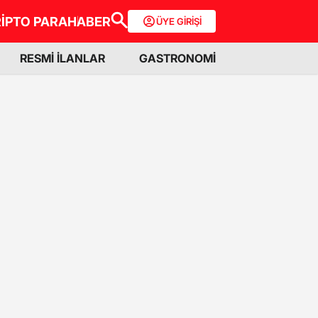
İPTO PARA
HABER
ÜYE GİRİŞİ
RESMİ İLANLAR
GASTRONOMİ