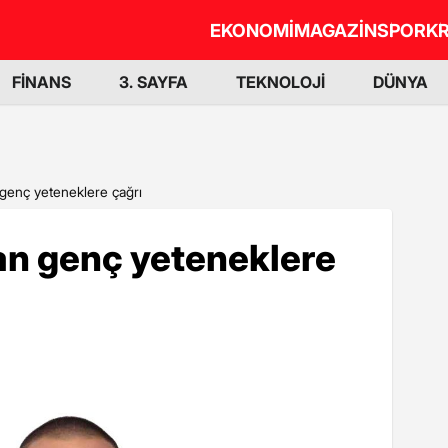
EKONOMİ
MAGAZİN
SPOR
KR
FİNANS
3. SAYFA
TEKNOLOJİ
DÜNYA
genç yeteneklere çağrı
n genç yeteneklere