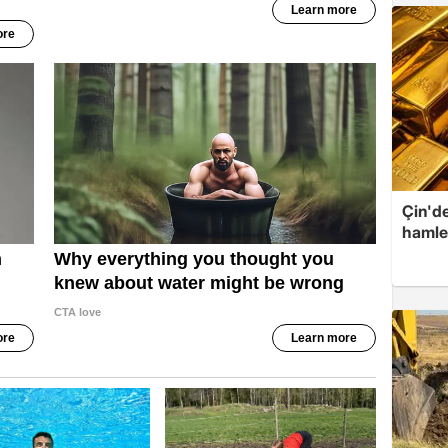
Çin'de
hamle