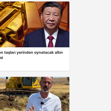
n taşları yerinden oynatacak altın
si