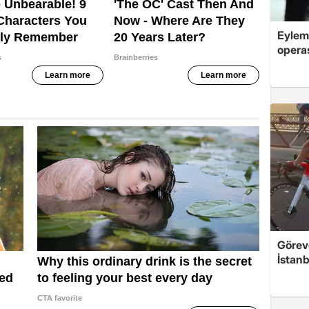
Eylem
opera
Görevd
İstanb