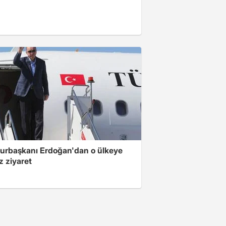
rbaşkanı Erdoğan'dan o ülkeye
z ziyaret