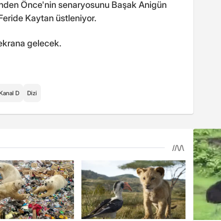
Senden Önce'nin senaryosunu Başak Anigün
Feride Kaytan üstleniyor.
ekrana gelecek.
Kanal D
Dizi