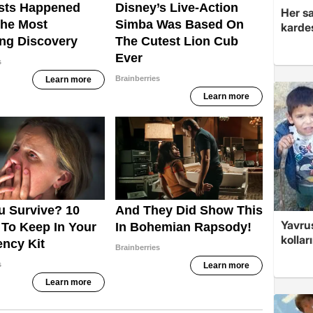
Her sa
kardeş
Yavrus
kolları