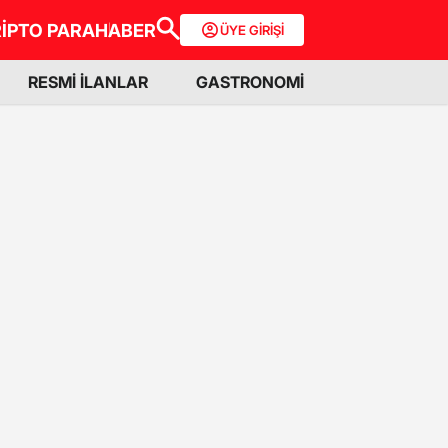
İPTO PARA
HABER
ÜYE GİRİŞİ
RESMİ İLANLAR
GASTRONOMİ