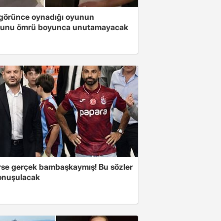
i görünce oynadığı oyunun
unu ömrü boyunca unutamayacak
se gerçek bambaşkaymış! Bu sözler
onuşulacak