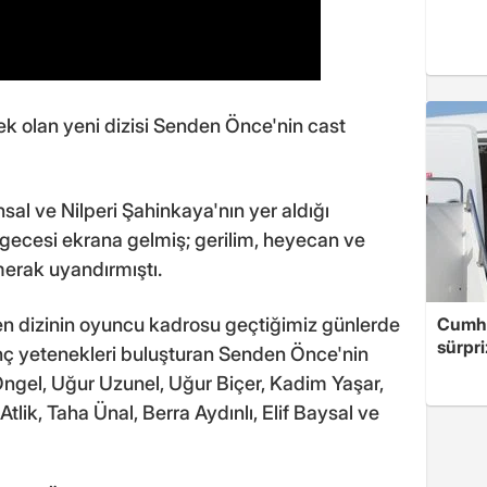
ek olan yeni dizisi Senden Önce'nin cast
al ve Nilperi Şahinkaya'nın yer aldığı
 gecesi ekrana gelmiş; gerilim, heyecan ve
 merak uyandırmıştı.
en dizinin oyuncu kadrosu geçtiğimiz günlerde
Cumhu
sürpri
enç yetenekleri buluşturan Senden Önce'nin
Öngel, Uğur Uzunel, Uğur Biçer, Kadim Yaşar,
Atlik, Taha Ünal, Berra Aydınlı, Elif Baysal ve