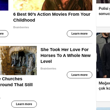
Polis
sonuc
Meğer
çok k