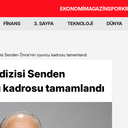
EKONOMİ
MAGAZİN
SPOR
KR
FİNANS
3. SAYFA
TEKNOLOJİ
DÜNYA
izisi Senden Önce'nin oyuncu kadrosu tamamlandı
 dizisi Senden
u kadrosu tamamlandı