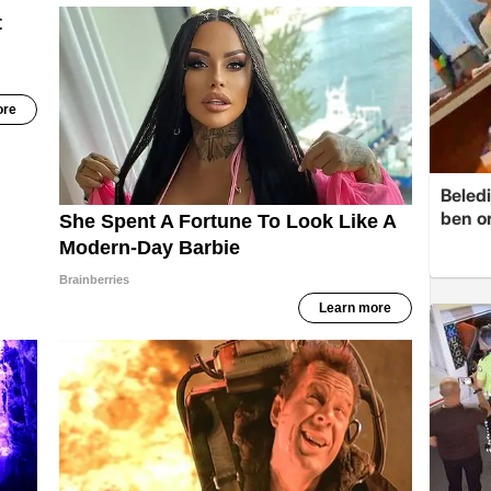
Beledi
ben o