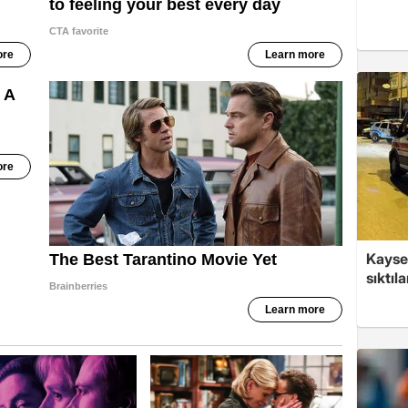
Kayser
sıktıla