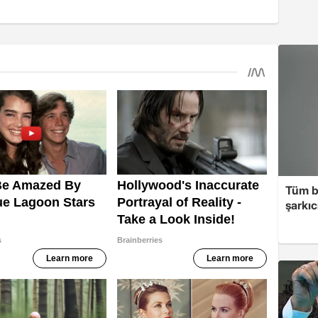
Tüm b
şarkı