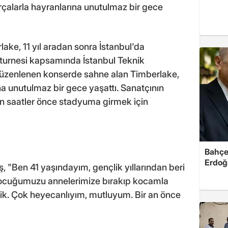
rçalarla hayranlarına unutulmaz bir gece
ake, 11 yıl aradan sonra İstanbul'da
 turnesi kapsamında İstanbul Teknik
düzenlenen konserde sahne alan Timberlake,
na unutulmaz bir gece yaşattı. Sanatçının
n saatler önce stadyuma girmek için
Bahçel
Erdoğ
, "Ben 41 yaşındayım, gençlik yıllarından beri
ne çocuğumuzu annelerimize bırakıp kocamla
ldik. Çok heyecanlıyım, mutluyum. Bir an önce