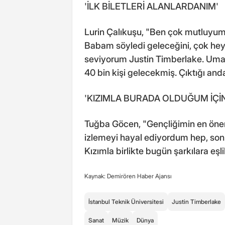
'İLK BİLETLERİ ALANLARDANIM'
Lurin Çalıkuşu, "Ben çok mutluyum
Babam söyledi geleceğini, çok he
seviyorum Justin Timberlake. Umarı
40 bin kişi gelecekmiş. Çıktığı anda
'KIZIMLA BURADA OLDUĞUM İÇ
Tuğba Göcen, "Gençliğimin en öneml
izlemeyi hayal ediyordum hep, sonr
Kızımla birlikte bugün şarkılara eşl
Kaynak: Demirören Haber Ajansı
İstanbul Teknik Üniversitesi
Justin Timberlake
Sanat
Müzik
Dünya