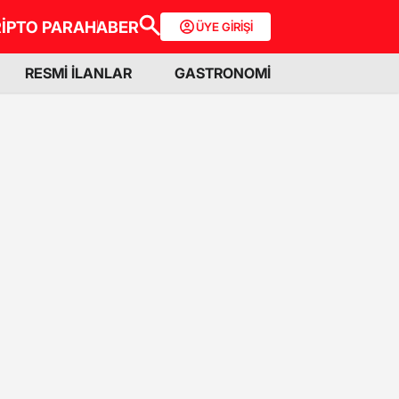
İPTO PARA
HABER
ÜYE GİRİŞİ
RESMİ İLANLAR
GASTRONOMİ