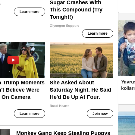
Yavrus
kolları