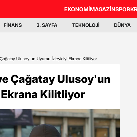
EKONOMİ
MAGAZİN
SPOR
KR
FİNANS
3. SAYFA
TEKNOLOJİ
DÜNYA
ğatay Ulusoy'un Uyumu İzleyiciyi Ekrana Kilitliyor
e Çağatay Ulusoy'un
Ekrana Kilitliyor