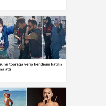
unu toprağa verip kendisini katilin
na attı