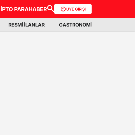
İPTO PARA
HABER
ÜYE GİRİŞİ
RESMİ İLANLAR
GASTRONOMİ