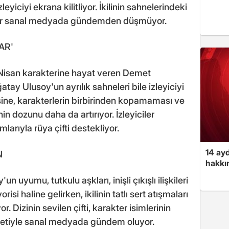
yiciyi ekrana kilitliyor. İkilinin sahnelerindeki
şler sanal medyada gündemden düşmüyor.
AR'
Nisan karakterine hayat veren Demet
tay Ulusoy'un ayrılık sahneleri bile izleyiciyi
ine, karakterlerin birbirinden kopamaması ve
in dozunu daha da artırıyor. İzleyiciler
larıyla rüya çifti destekliyor.
14 ayd
N
hakkın
yumu, tutkulu aşkları, inişli çıkışlı ilişkileri
risi haline gelirken, ikilinin tatlı sert atışmaları
 Dizinin sevilen çifti, karakter isimlerinin
ketiyle sanal medyada gündem oluyor.