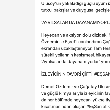
Ulusoy'un yakaladığı güçlü uyum izle
tutku, bakışlar ve duygusal geçi
'AYRILSALAR DA DAYANAMIYORL
Heyecan ve aksiyon dolu dizideki 
Özdemir ile Eşref'i canlandıran Çağa
ekrandan uzaklaştırmıyor. Tam ters
sürekli yollarının kesişmesi, hikayen
'Ayrılsalar da dayanamıyorlar' yorum
İZLEYİCİNİN FAVORİ ÇİFTİ: #EŞSA
Demet Özdemir ve Çağatay Ulusoy'un u
ve güçlü kimyalarıyla izleyicinin favo
da her bölümde heyecanı yükseltiyor.
kısaltmasından oluşan #EşSan eti