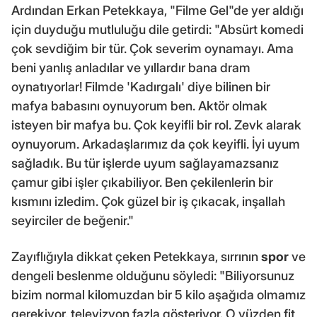
Ardından Erkan Petekkaya, "Filme Gel"de yer aldığı
için duyduğu mutluluğu dile getirdi: "Absürt komedi
çok sevdiğim bir tür. Çok severim oynamayı. Ama
beni yanlış anladılar ve yıllardır bana dram
oynatıyorlar! Filmde 'Kadırgalı' diye bilinen bir
mafya babasını oynuyorum ben. Aktör olmak
isteyen bir mafya bu. Çok keyifli bir rol. Zevk alarak
oynuyorum. Arkadaşlarımız da çok keyifli. İyi uyum
sağladık. Bu tür işlerde uyum sağlayamazsanız
çamur gibi işler çıkabiliyor. Ben çekilenlerin bir
kısmını izledim. Çok güzel bir iş çıkacak, inşallah
seyirciler de beğenir."
Zayıflığıyla dikkat çeken Petekkaya, sırrının
spor
ve
dengeli beslenme olduğunu söyledi: "Biliyorsunuz
bizim normal kilomuzdan bir 5 kilo aşağıda olmamız
gerekiyor, televizyon fazla gösteriyor. O yüzden fit