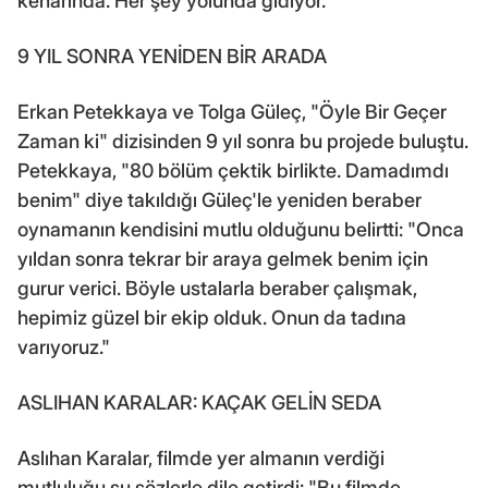
kenarında. Her şey yolunda gidiyor."
9 YIL SONRA YENİDEN BİR ARADA
Erkan Petekkaya ve Tolga Güleç, "Öyle Bir Geçer
Zaman ki" dizisinden 9 yıl sonra bu projede buluştu.
Petekkaya, "80 bölüm çektik birlikte. Damadımdı
benim" diye takıldığı Güleç'le yeniden beraber
oynamanın kendisini mutlu olduğunu belirtti: "Onca
yıldan sonra tekrar bir araya gelmek benim için
gurur verici. Böyle ustalarla beraber çalışmak,
hepimiz güzel bir ekip olduk. Onun da tadına
varıyoruz."
ASLIHAN KARALAR: KAÇAK GELİN SEDA
Aslıhan Karalar, filmde yer almanın verdiği
mutluluğu şu sözlerle dile getirdi: "Bu filmde