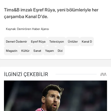
Tims&B imzalı Eşref Rüya, yeni bölümleriyle her
çarşamba Kanal D'de.
Kaynak: Demirören Haber Ajansı
Demet Özdemir
Eşref Rüya
Televizyon
Ünlüler
Kanal D
Magazin
Kültür
Sanat
Yaşam
Dizi