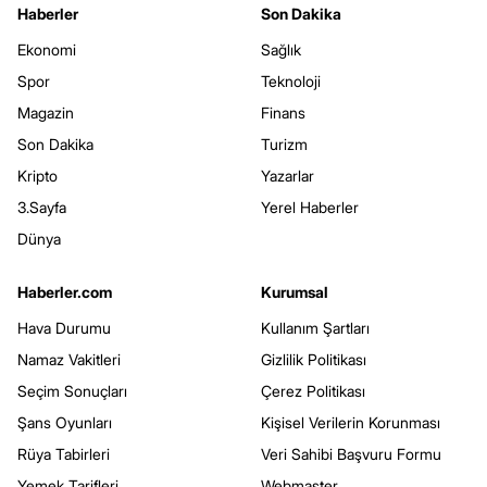
Haberler
Son Dakika
Ekonomi
Sağlık
Spor
Teknoloji
Magazin
Finans
Son Dakika
Turizm
Kripto
Yazarlar
3.Sayfa
Yerel Haberler
Dünya
Haberler.com
Kurumsal
Hava Durumu
Kullanım Şartları
Namaz Vakitleri
Gizlilik Politikası
Seçim Sonuçları
Çerez Politikası
Şans Oyunları
Kişisel Verilerin Korunması
Rüya Tabirleri
Veri Sahibi Başvuru Formu
Yemek Tarifleri
Webmaster