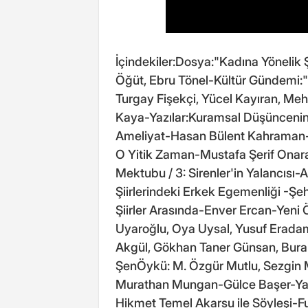
İçindekiler:Dosya:"Kadına Yönelik 
Öğüt, Ebru Tönel-Kültür Gündemi:
Turgay Fişekçi, Yücel Kayıran, M
Kaya-Yazılar:Kuramsal Düşünceni
Ameliyat-Hasan Bülent Kahraman-D
O Yitik Zaman-Mustafa Şerif Onar
Mektubu / 3: Sirenler'in Yalancısı
Şiirlerindeki Erkek Egemenliği -Şe
Şiirler Arasında-Enver Ercan-Yeni 
Uyaroğlu, Oya Uysal, Yusuf Eradam
Akgül, Gökhan Taner Günsan, Bura
ŞenÖykü: M. Özgür Mutlu, Sezgin Mu
Murathan Mungan-Gülce Başer-Yan
Hikmet Temel Akarsu ile Söyleşi-