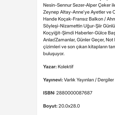
Nesin-Sennur Sezer-Alper Çeker ile
Zeynep Altay-Anne'ye Ayetler ve O
Hande Koçak-Fransız Balkon / Ahm
Söyleşi-Nizamettin Uğur-Şiir Günl
Koçyiğit-Şimdi Haberler-Gülce Başe
Anlar/Zamanlar, Günler Geçer, Not D
çizimleri ve son çıkan kitapların tan
buluşuyor.
Yazar:
Kolektif
Yayınevi:
Varlık Yayınları / Dergiler
ISBN:
2880000087687
Boyut:
20.0x28.0