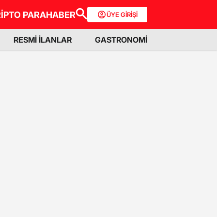
İPTO PARA
HABER
ÜYE GİRİŞİ
RESMİ İLANLAR
GASTRONOMİ