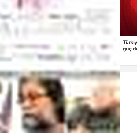
Türki
güç d