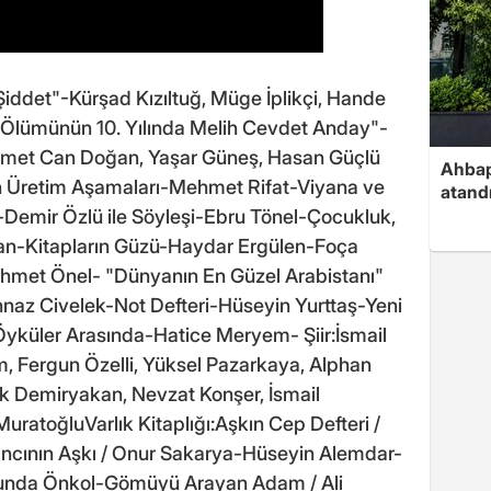
Şiddet"-Kürşad Kızıltuğ, Müge İplikçi, Hande
"Ölümünün 10. Yılında Melih Cevdet Anday"-
ehmet Can Doğan, Yaşar Güneş, Hasan Güçlü
Ahbap
n Üretim Aşamaları-Mehmet Rifat-Viyana ve
atand
emir Özlü ile Söyleşi-Ebru Tönel-Çocukluk,
an-Kitapların Güzü-Haydar Ergülen-Foça
-Ahmet Önel- "Dünyanın En Güzel Arabistanı"
hnaz Civelek-Not Defteri-Hüseyin Yurttaş-Yeni
Öyküler Arasında-Hatice Meryem- Şiir:İsmail
, Fergun Özelli, Yüksel Pazarkaya, Alphan
k Demiryakan, Nevzat Konşer, İsmail
ratoğluVarlık Kitaplığı:Aşkın Cep Defteri /
cının Aşkı / Onur Sakarya-Hüseyin Alemdar-
Funda Önkol-Gömüyü Arayan Adam / Ali