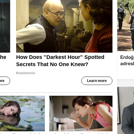
Erdoğa
adresl