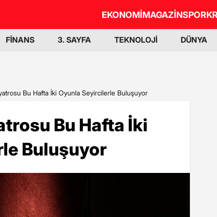
EKONOMİ
MAGAZİN
SPOR
KR
FİNANS
3. SAYFA
TEKNOLOJİ
DÜNYA
yatrosu Bu Hafta İki Oyunla Seyircilerle Buluşuyor
atrosu Bu Hafta İki
rle Buluşuyor