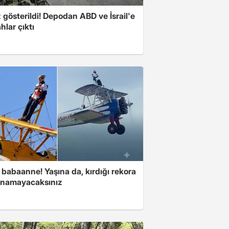
z gösterildi! Depodan ABD ve İsrail'e
ahlar çıktı
babaanne! Yaşına da, kırdığı rekora
anamayacaksınız