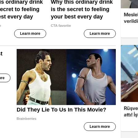
Mesle
verildi
Rüşvet
attı! İ