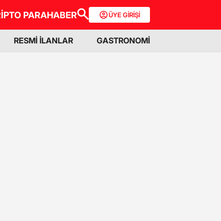
İPTO PARA
HABER
ÜYE GİRİŞİ
RESMİ İLANLAR
GASTRONOMİ