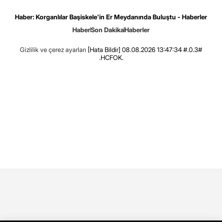
Haber: Korganlılar Başiskele'in Er Meydanında Buluştu - Haberler
Haber
Son Dakika
Haberler
Gizlilik ve çerez ayarları
[Hata Bildir]
08.08.2026 13:47:34 #.0.3#
.HCFOK.