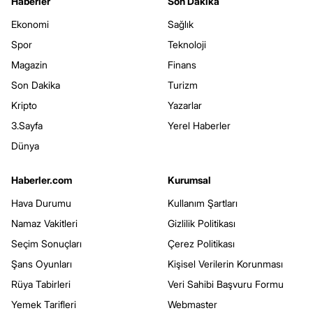
Haberler
Son Dakika
Ekonomi
Sağlık
Spor
Teknoloji
Magazin
Finans
Son Dakika
Turizm
Kripto
Yazarlar
3.Sayfa
Yerel Haberler
Dünya
Haberler.com
Kurumsal
Hava Durumu
Kullanım Şartları
Namaz Vakitleri
Gizlilik Politikası
Seçim Sonuçları
Çerez Politikası
Şans Oyunları
Kişisel Verilerin Korunması
Rüya Tabirleri
Veri Sahibi Başvuru Formu
Yemek Tarifleri
Webmaster