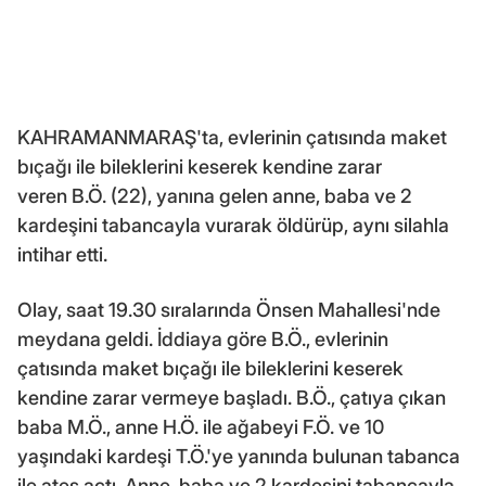
KAHRAMANMARAŞ'ta, evlerinin çatısında maket
bıçağı ile bileklerini keserek kendine zarar
veren B.Ö. (22), yanına gelen anne, baba ve 2
kardeşini tabancayla vurarak öldürüp, aynı silahla
intihar etti.
Olay, saat 19.30 sıralarında Önsen Mahallesi'nde
meydana geldi. İddiaya göre B.Ö., evlerinin
çatısında maket bıçağı ile bileklerini keserek
kendine zarar vermeye başladı. B.Ö., çatıya çıkan
baba M.Ö., anne H.Ö. ile ağabeyi F.Ö. ve 10
yaşındaki kardeşi T.Ö.'ye yanında bulunan tabanca
ile ateş açtı. Anne, baba ve 2 kardeşini tabancayla