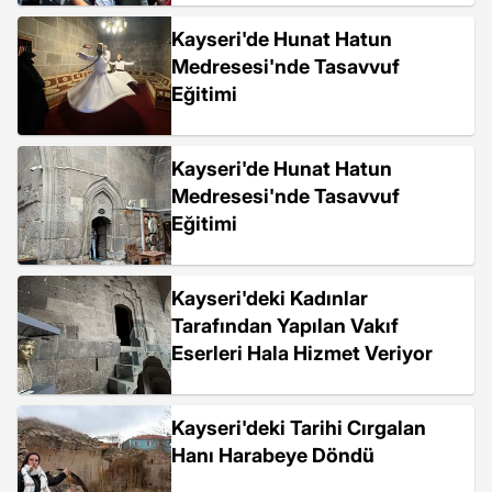
Kayseri'de Hunat Hatun
Medresesi'nde Tasavvuf
Eğitimi
Kayseri'de Hunat Hatun
Medresesi'nde Tasavvuf
Eğitimi
Kayseri'deki Kadınlar
Tarafından Yapılan Vakıf
Eserleri Hala Hizmet Veriyor
Kayseri'deki Tarihi Cırgalan
Hanı Harabeye Döndü