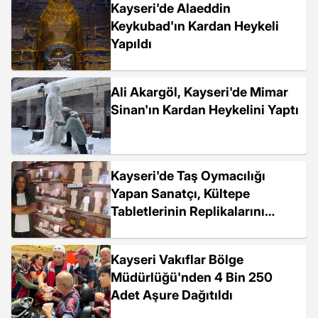
Kayseri'de Alaeddin
Keykubad'ın Kardan Heykeli
Yapıldı
Ali Akargöl, Kayseri'de Mimar
Sinan'ın Kardan Heykelini Yaptı
Kayseri'de Taş Oymacılığı
Yapan Sanatçı, Kültepe
Tabletlerinin Replikalarını
Yapıyor
Kayseri Vakıflar Bölge
Müdürlüğü'nden 4 Bin 250
Adet Aşure Dağıtıldı