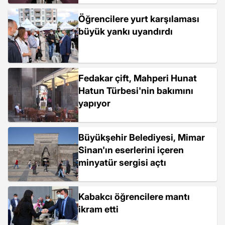
Öğrencilere yurt karşılaması
büyük yankı uyandırdı
Fedakar çift, Mahperi Hunat
Hatun Türbesi'nin bakımını
yapıyor
Büyükşehir Belediyesi, Mimar
Sinan'ın eserlerini içeren
minyatür sergisi açtı
Kabakcı öğrencilere mantı
ikram etti