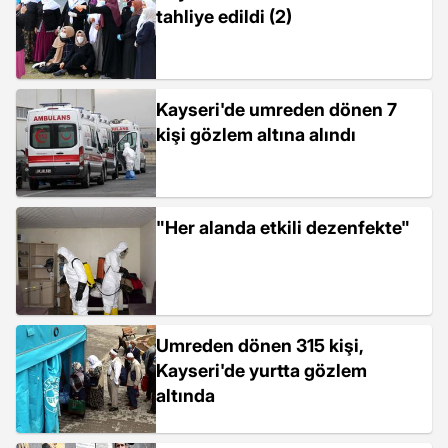
tahliye edildi (2)
Kayseri'de umreden dönen 7
kişi gözlem altına alındı
"Her alanda etkili dezenfekte"
Umreden dönen 315 kişi,
Kayseri'de yurtta gözlem
altında