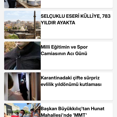
SELÇUKLU ESERİ KÜLLİYE, 783
YILDIR AYAKTA
Milli Eğitimin ve Spor
Camiasının Acı Günü
Karantinadaki çifte sürpriz
evlilik yıldönümü kutlaması
Başkan Büyükkılıç'tan Hunat
Mahallesi'nde 'MMT'