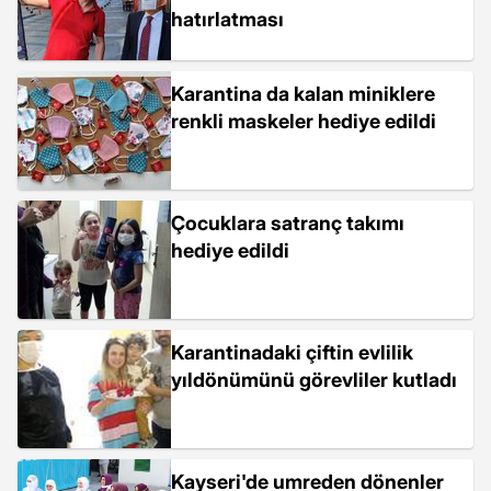
hatırlatması
Karantina da kalan miniklere
renkli maskeler hediye edildi
Çocuklara satranç takımı
hediye edildi
Karantinadaki çiftin evlilik
yıldönümünü görevliler kutladı
Kayseri'de umreden dönenler