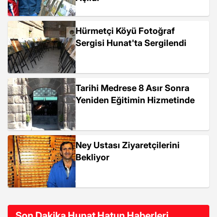
Hürmetçi Köyü Fotoğraf
Sergisi Hunat'ta Sergilendi
Tarihi Medrese 8 Asır Sonra
Yeniden Eğitimin Hizmetinde
Ney Ustası Ziyaretçilerini
Bekliyor
Son Dakika Hunat Hatun Haberleri