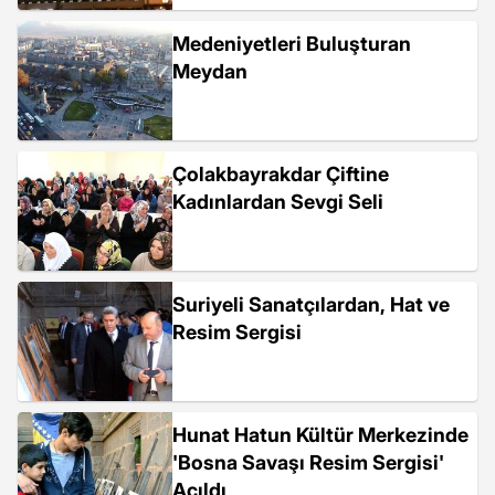
Medeniyetleri Buluşturan
Meydan
Çolakbayrakdar Çiftine
Kadınlardan Sevgi Seli
Suriyeli Sanatçılardan, Hat ve
Resim Sergisi
Hunat Hatun Kültür Merkezinde
'Bosna Savaşı Resim Sergisi'
Açıldı