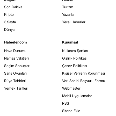
Son Dakika
Turizm
Kripto
Yazarlar
3.Sayfa
Yerel Haberler
Dünya
Haberler.com
Kurumsal
Hava Durumu
Kullanım Şartları
Namaz Vakitleri
Gizlilik Politikası
Seçim Sonuçları
Çerez Politikası
Şans Oyunları
Kişisel Verilerin Korunması
Rüya Tabirleri
Veri Sahibi Başvuru Formu
Yemek Tarifleri
Webmaster
Mobil Uygulamalar
RSS
Sitene Ekle