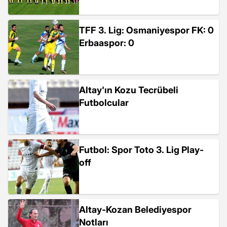
TFF 3. Lig: Osmaniyespor FK: 0
Erbaaspor: 0
Altay'ın Kozu Tecrübeli
Futbolcular
Futbol: Spor Toto 3. Lig Play-
off
Altay-Kozan Belediyespor
Notları