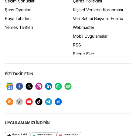
Seçim Sonuçları
Çerez Politikası
Şans Oyunları
Kişisel Verilerin Korunması
Rüya Tabirleri
Veri Sahibi Başvuru Formu
Yemek Tarifleri
Webmaster
Mobil Uygulamalar
RSS
Sitene Ekle
BİZİ TAKİP EDİN
UYGULAMAMIZI İNDİRİN