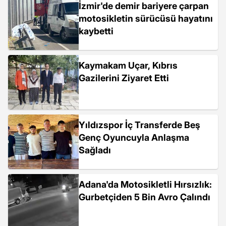
İzmir'de demir bariyere çarpan
motosikletin sürücüsü hayatını
kaybetti
Kaymakam Uçar, Kıbrıs
Gazilerini Ziyaret Etti
Yıldızspor İç Transferde Beş
Genç Oyuncuyla Anlaşma
Sağladı
Adana'da Motosikletli Hırsızlık:
Gurbetçiden 5 Bin Avro Çalındı