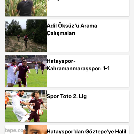
Adil Öksüz'ü Arama
Çalışmaları
Hatayspor-
Kahramanmaraşspor: 1-1
Spor Toto 2. Lig
Hatayspor'dan Göztepe'ye Halil