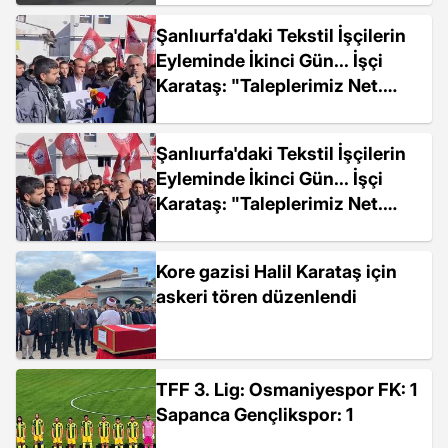
Şanlıurfa'daki Tekstil İşçilerin
Eyleminde İkinci Gün... İşçi
Karataş: "Taleplerimiz Net.
İşten Atılan Arkadaşımız Geri
Alınsın, İçerideki Sarı...
Şanlıurfa'daki Tekstil İşçilerin
Eyleminde İkinci Gün... İşçi
Karataş: "Taleplerimiz Net.
İşten Atılan Arkadaşımız Geri
Alınsın, İçerideki Sarı...
Kore gazisi Halil Karataş için
askeri tören düzenlendi
TFF 3. Lig: Osmaniyespor FK: 1
Sapanca Gençlikspor: 1