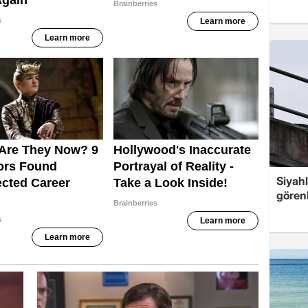
Siyahl
görenl