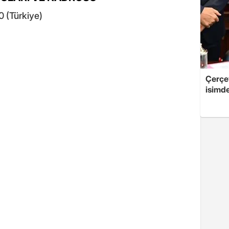
0 (Türkiye)
Çerçe
isimd