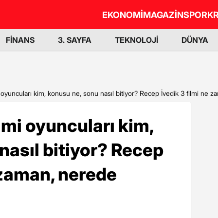
EKONOMİ
MAGAZİN
SPOR
KR
FİNANS
3. SAYFA
TEKNOLOJİ
DÜNYA
 oyuncuları kim, konusu ne, sonu nasıl bitiyor? Recep İvedik 3 filmi ne z
lmi oyuncuları kim,
nasıl bitiyor? Recep
e zaman, nerede