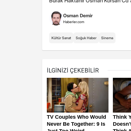
Burak Haktanır Osman Korsan Cd S
Osman Demir
Haberler.com
Kültür Sanat
Soğuk Haber
Sinema