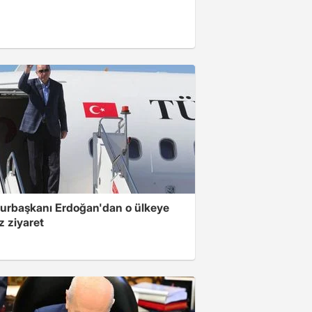
rbaşkanı Erdoğan'dan o ülkeye
z ziyaret