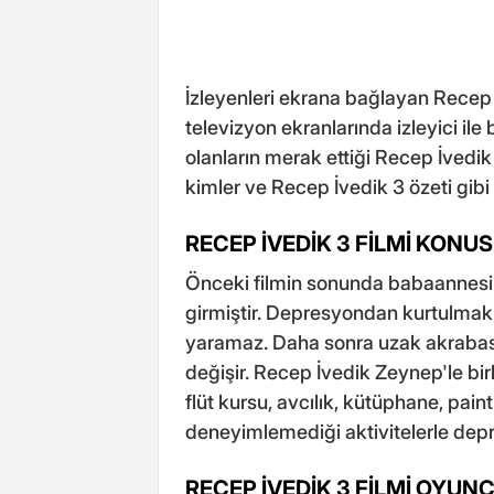
İzleyenleri ekrana bağlayan Recep 
televizyon ekranlarında izleyici ile
olanların merak ettiği Recep İvedi
kimler ve Recep İvedik 3 özeti gibi 
RECEP İVEDİK 3 FİLMİ KONU
Önceki filmin sonunda babaannes
girmiştir. Depresyondan kurtulmak 
yaramaz. Daha sonra uzak akrabası
değişir. Recep İvedik Zeynep'le birl
flüt kursu, avcılık, kütüphane, pain
deneyimlemediği aktivitelerle dep
RECEP İVEDİK 3 FİLMİ OYUN