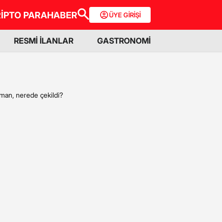
İPTO PARA
HABER
ÜYE GİRİŞİ
RESMİ İLANLAR
GASTRONOMİ
aman, nerede çekildi?