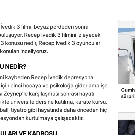
İvedik 3 filmi, beyaz perdeden sonra
 buluşuyor. Recep İvedik 3 filmini izleyecek
k 3 konusu nedir, Recep İvedik 3 oyuncuları
konuları inceliyoruz.
SU NEDİR?
ini kaybeden Recep İvedik depresyona
için cinci hocaya ve psikoloğa gider ama işe
Cumhu
 Zeynep'le karşılaşması sonrası hayatı
sürpri
ikte üniversite dersine katılma, karate kursu,
tball, tiyatro gibi hayatında daha önceden hiç
resyondan kurtulmaya çalışacaktır.
CULARI VE KADROSU