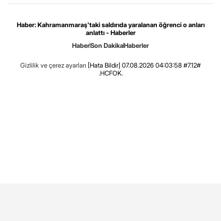
Haber: Kahramanmaraş'taki saldırıda yaralanan öğrenci o anları
anlattı - Haberler
Haber
Son Dakika
Haberler
Gizlilik ve çerez ayarları
[Hata Bildir]
07.08.2026 04:03:58 #7.12#
.HCFOK.