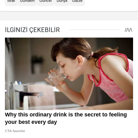
İsrail
Gündem
Güncel
Dünya
Gazze