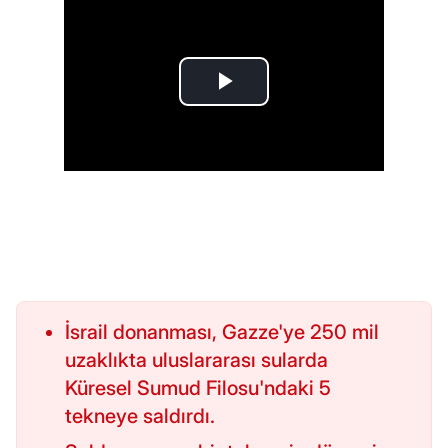
İsrail donanması, Gazze'ye 250 mil
uzaklıkta uluslararası sularda
Küresel Sumud Filosu'ndaki 5
tekneye saldırdı.