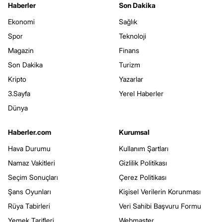
Haberler
Son Dakika
Ekonomi
Sağlık
Spor
Teknoloji
Magazin
Finans
Son Dakika
Turizm
Kripto
Yazarlar
3.Sayfa
Yerel Haberler
Dünya
Haberler.com
Kurumsal
Hava Durumu
Kullanım Şartları
Namaz Vakitleri
Gizlilik Politikası
Seçim Sonuçları
Çerez Politikası
Şans Oyunları
Kişisel Verilerin Korunması
Rüya Tabirleri
Veri Sahibi Başvuru Formu
Yemek Tarifleri
Webmaster