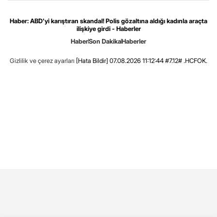
Haber: ABD'yi karıştıran skandal! Polis gözaltına aldığı kadınla araçta
ilişkiye girdi - Haberler
Haber
Son Dakika
Haberler
Gizlilik ve çerez ayarları
[Hata Bildir]
07.08.2026 11:12:44 #7.12# .HCFOK.