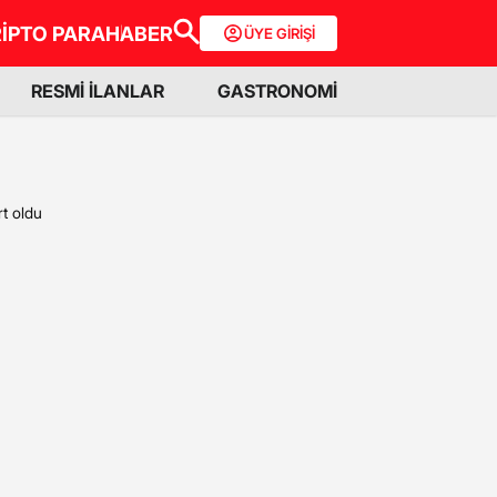
İPTO PARA
HABER
ÜYE GİRİŞİ
RESMİ İLANLAR
GASTRONOMİ
rt oldu