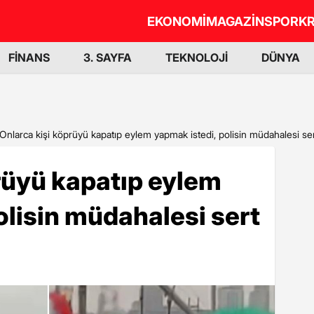
EKONOMİ
MAGAZİN
SPOR
KR
FİNANS
3. SAYFA
TEKNOLOJİ
DÜNYA
Onlarca kişi köprüyü kapatıp eylem yapmak istedi, polisin müdahalesi se
rüyü kapatıp eylem
olisin müdahalesi sert