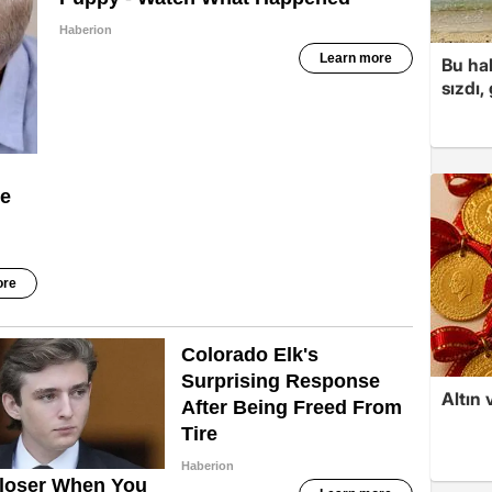
Bu hal
sızdı,
Altın 