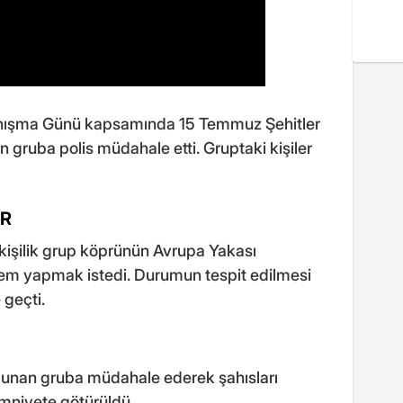
anışma Günü kapsamında 15 Temmuz Şehitler
gruba polis müdahale etti. Gruptaki kişiler
ER
0 kişilik grup köprünün Avrupa Yakası
ylem yapmak istedi. Durumun tespit edilmesi
 geçti.
bulunan gruba müdahale ederek şahısları
 emniyete götürüldü.