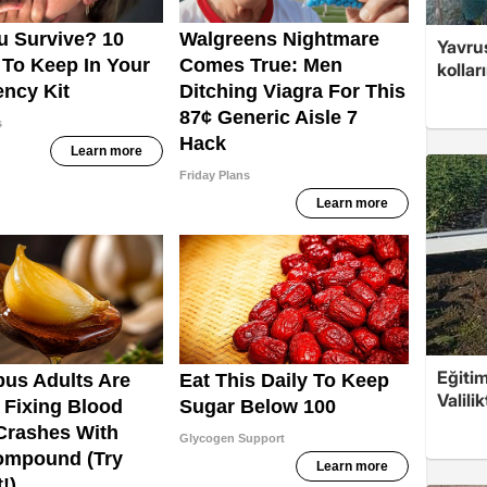
Yavrus
kolları
Eğitim
Valili