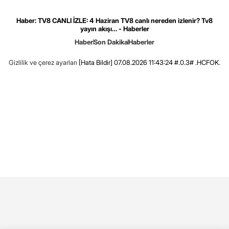
Haber: TV8 CANLI İZLE: 4 Haziran TV8 canlı nereden izlenir? Tv8
yayın akışı… - Haberler
Haber
Son Dakika
Haberler
Gizlilik ve çerez ayarları
[Hata Bildir]
07.08.2026 11:43:24 #.0.3# .HCFOK.