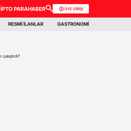
İPTO PARA
HABER
ÜYE GİRİŞİ
RESMİ İLANLAR
GASTRONOMİ
çalıştırdı?