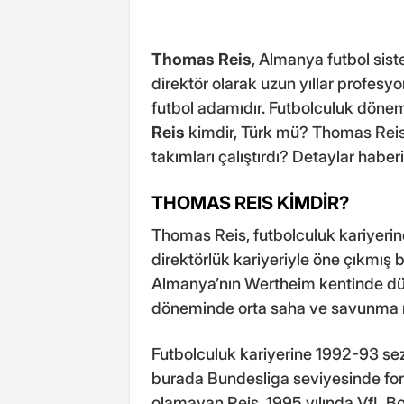
Thomas Reis
, Almanya futbol sis
direktör olarak uzun yıllar profes
futbol adamıdır. Futbolculuk dön
Reis
kimdir, Türk mü? Thomas Reis
takımları çalıştırdı? Detaylar haber
THOMAS REIS KİMDİR?
Thomas Reis, futbolculuk kariyeri
direktörlük kariyeriyle öne çıkmış b
Almanya’nın Wertheim kentinde dün
döneminde orta saha ve savunma me
Futbolculuk kariyerine 1992-93 sez
burada Bundesliga seviyesinde form
olamayan Reis, 1995 yılında VfL B