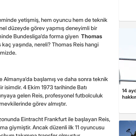
teminde yetişmiş, hem oyuncu hem de teknik
yonel düzeyde görev yapmış deneyimli bir
eminde Bundesliga’da forma giyen
Thomas
 kaç yaşında, nereli? Thomas Reis hangi
imizde.
ne Almanya’da başlamış ve daha sonra teknik
ir isimdir. 4 Ekim 1973 tarihinde Batı
14 ayd
yaya gelen Reis, profesyonel futbolculuk
hakkın
vkilerinde görev almıştır.
onunda Eintracht Frankfurt ile başlayan Reis,
a giymiştir. Ancak düzenli ilk 11 oyuncusu
ochum takımına transfer olmuştur.