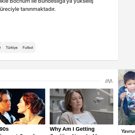
likle Bochum ile Bundesliga’ya yükseliş
üreciyle tanınmaktadır.
r
Türkiye
Futbol
Yavrus