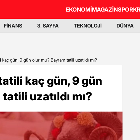
EKONOMİ
MAGAZİN
SPOR
KR
FİNANS
3. SAYFA
TEKNOLOJİ
DÜNYA
i kaç gün, 9 gün olur mu? Bayram tatili uzatıldı mı?
atili kaç gün, 9 gün
atili uzatıldı mı?