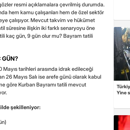
 gözler resmi açıklamalara çevrilmiş durumda.
nda hem kamu çalışanları hem de özel sektör
tirmeye çalışıyor. Mevcut takvim ve hükümet
l süresine ilişkin iki farklı senaryoyu öne
tili kaç gün, 9 gün olur mu? Bayram tatili
Ç GÜN?
 Mayıs tarihleri arasında idrak edileceği
an 26 Mayıs Salı ise arefe günü olarak kabul
me göre Kurban Bayramı tatili mevcut
Türkiy
or.
Yine s
lde şekilleniyor:
ün)