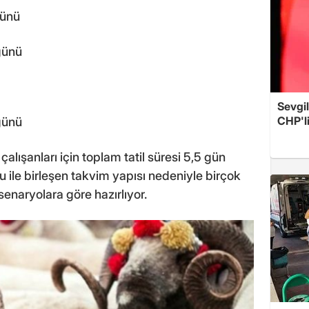
günü
günü
Sevgil
CHP'l
günü
ışanları için toplam tatil süresi 5,5 gün
u ile birleşen takvim yapısı nedeniyle birçok
 senaryolara göre hazırlıyor.