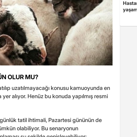
Hasta
yaşam
GÜN OLUR MU?
zatılıp uzatılmayacağı konusu kamuoyunda en
a yer alıyor. Henüz bu konuda yapılmış resmi
ünlük tatil ihtimali, Pazartesi gününün de
mümkün olabiliyor. Bu senaryonun
laması şu şekilde genişleyebiliyor: