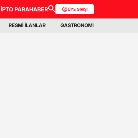
İPTO PARA
HABER
ÜYE GİRİŞİ
RESMİ İLANLAR
GASTRONOMİ