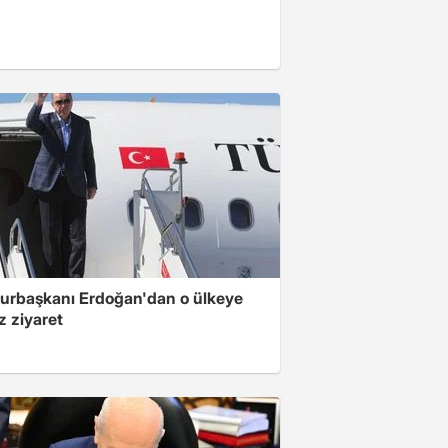
rbaşkanı Erdoğan'dan o ülkeye
z ziyaret