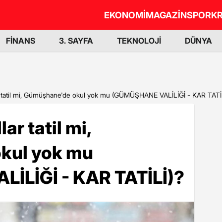
EKONOMİ
MAGAZİN
SPOR
KR
FİNANS
3. SAYFA
TEKNOLOJİ
DÜNYA
tatil mi, Gümüşhane'de okul yok mu (GÜMÜŞHANE VALİLİĞİ - KAR TATİ
r tatil mi,
kul yok mu
İLİĞİ - KAR TATİLİ)?