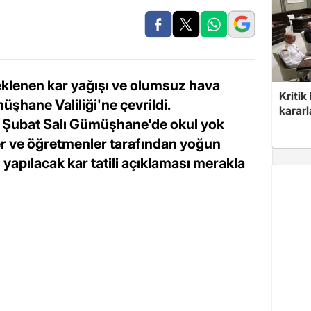
klenen kar yağışı ve olumsuz hava
Kritik
üşhane Valiliği'ne çevrildi.
kararl
3 Şubat Salı Gümüşhane'de okul yok
ler ve öğretmenler tarafından yoğun
en yapılacak kar tatili açıklaması merakla