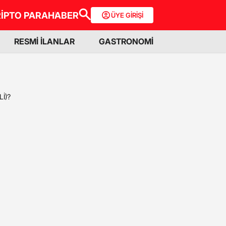
İPTO PARA
HABER
ÜYE GİRİŞİ
RESMİ İLANLAR
GASTRONOMİ
Lİ)?