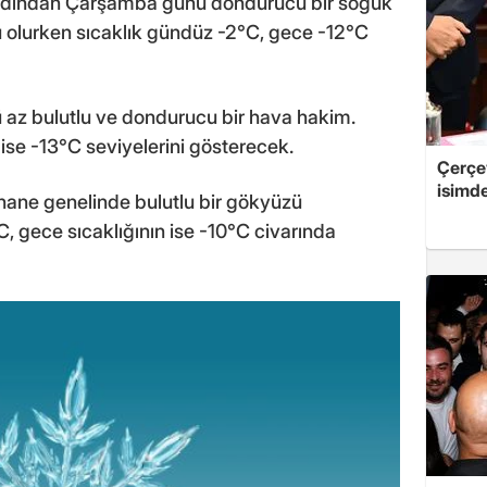
ardından Çarşamba günü dondurucu bir soğuk
u olurken sıcaklık gündüz -2°C, gece -12°C
z bulutlu ve dondurucu bir hava hakim.
se -13°C seviyelerini gösterecek.
Çerçe
isimd
e genelinde bulutlu bir gökyüzü
C, gece sıcaklığının ise -10°C civarında