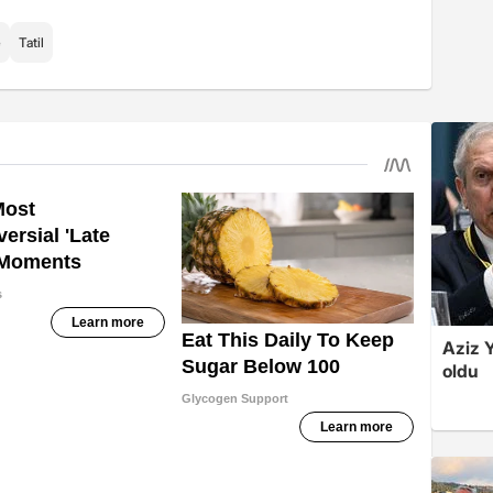
e
Tatil
Aziz Y
oldu