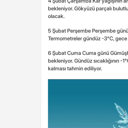
4 Şubat Çarşamba Kar yağışının 
bekleniyor. Gökyüzü parçalı bulutl
olacak.
5 Şubat Perşembe Perşembe günü a
Termometreler gündüz -3°C, gece i
6 Şubat Cuma Cuma günü Gümüşhan
bekleniyor. Gündüz sıcaklığının -1°
kalması tahmin ediliyor.