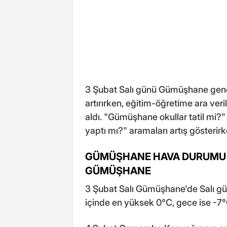
3 Şubat Salı günü Gümüşhane genel
artırırken, eğitim-öğretime ara ver
aldı. "Gümüşhane okullar tatil mi?"
yaptı mı?" aramaları artış gösterir
GÜMÜŞHANE HAVA DURUMU
GÜMÜŞHANE
3 Şubat Salı Gümüşhane'de Salı günü
içinde en yüksek 0°C, gece ise -7