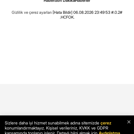
Haber
Son Dakika
Haberler
Gizlilik ve çerez ayarları
[Hata Bildir]
06.08.2026 23:49:53 #.0.2#
.HCFOK.
×
Sizlere daha iyi hizmet sunabilmek adına sitemizde
çerez
konumlandırmaktayız. Kişisel verileriniz, KVKK ve GDPR
kapsamında toplanıp işlenir. Detaylı bilgi almak için
Aydınlatma