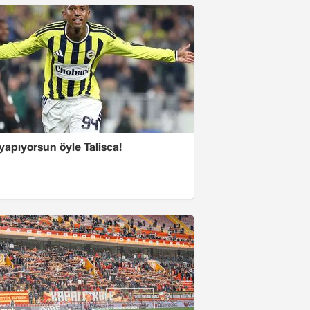
yapıyorsun öyle Talisca!