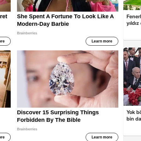
Fenerb
yıldız
Yok bö
bin da