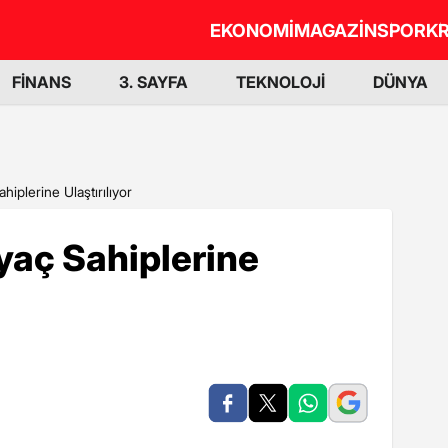
EKONOMİ
MAGAZİN
SPOR
KR
FİNANS
3. SAYFA
TEKNOLOJİ
DÜNYA
hiplerine Ulaştırılıyor
iyaç Sahiplerine