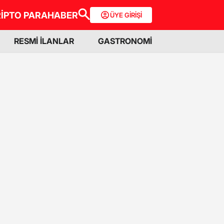
İPTO PARA
HABER
ÜYE GİRİŞİ
RESMİ İLANLAR
GASTRONOMİ