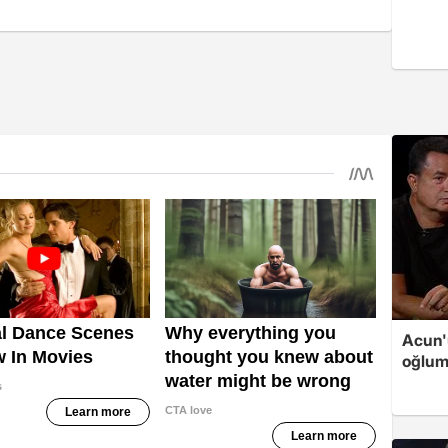
Acun'u
oğlum