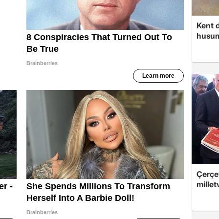
Kent d
husume
Çerçev
millet