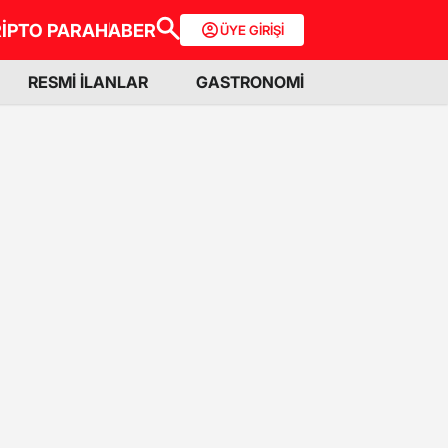
İPTO PARA
HABER
ÜYE GİRİŞİ
RESMİ İLANLAR
GASTRONOMİ