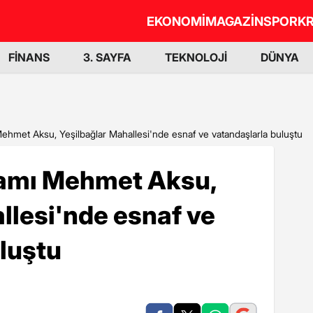
EKONOMİ
MAGAZİN
SPOR
KR
FİNANS
3. SAYFA
TEKNOLOJİ
DÜNYA
hmet Aksu, Yeşilbağlar Mahallesi'nde esnaf ve vatandaşlarla buluştu
amı Mehmet Aksu,
llesi'nde esnaf ve
luştu