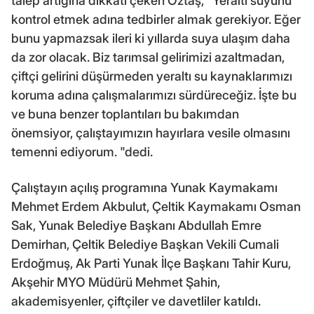
talep artığına dikkati çeken Öztaş, "Yeraltı suyunu
kontrol etmek adına tedbirler almak gerekiyor. Eğer
bunu yapmazsak ileri ki yıllarda suya ulaşım daha
da zor olacak. Biz tarımsal gelirimizi azaltmadan,
çiftçi gelirini düşürmeden yeraltı su kaynaklarımızı
koruma adına çalışmalarımızı sürdüreceğiz. İşte bu
ve buna benzer toplantıları bu bakımdan
önemsiyor, çalıştayımızın hayırlara vesile olmasını
temenni ediyorum. "dedi.
Çalıştayın açılış programına Yunak Kaymakamı
Mehmet Erdem Akbulut, Çeltik Kaymakamı Osman
Sak, Yunak Belediye Başkanı Abdullah Emre
Demirhan, Çeltik Belediye Başkan Vekili Cumali
Erdoğmuş, Ak Parti Yunak İlçe Başkanı Tahir Kuru,
Akşehir MYO Müdürü Mehmet Şahin,
akademisyenler, çiftçiler ve davetliler katıldı.