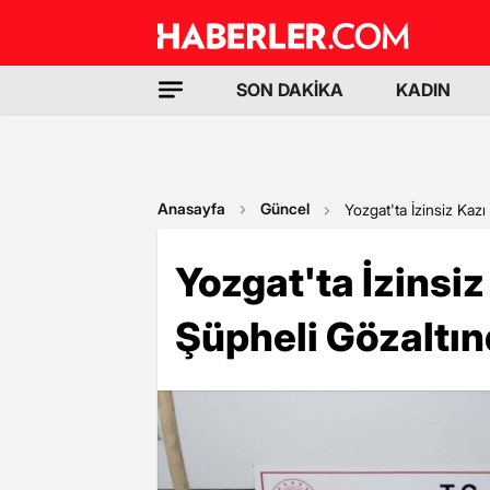
SON DAKİKA
KADIN
Anasayfa
Güncel
Yozgat'ta İzinsiz Kazı
Yozgat'ta İzinsiz
Şüpheli Gözaltı