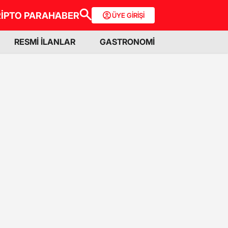
İPTO PARA
HABER
ÜYE GİRİŞİ
RESMİ İLANLAR
GASTRONOMİ