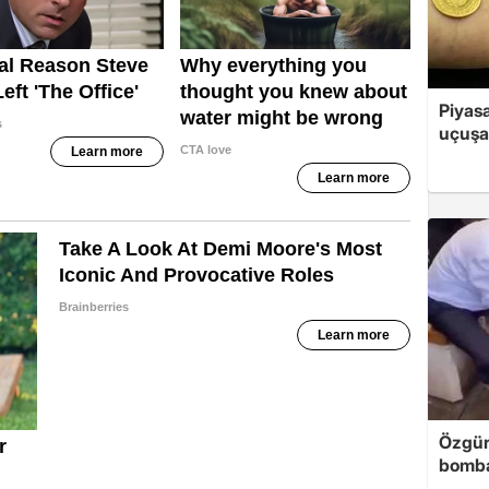
Piyasa
uçuşa
Özgür
bomb