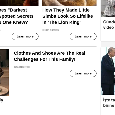
Günde
video 
İşte t
birine 