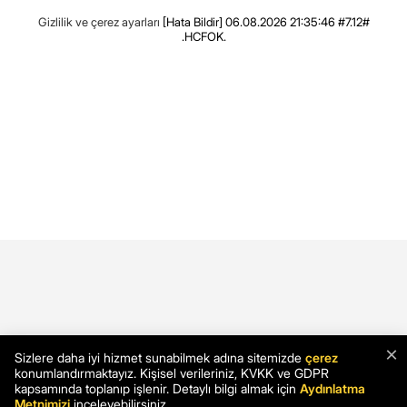
Gizlilik ve çerez ayarları
[Hata Bildir]
06.08.2026 21:35:46 #7.12#
.HCFOK.
×
Sizlere daha iyi hizmet sunabilmek adına sitemizde
çerez
konumlandırmaktayız. Kişisel verileriniz, KVKK ve GDPR
kapsamında toplanıp işlenir. Detaylı bilgi almak için
Aydınlatma
Metnimizi
inceleyebilirsiniz.