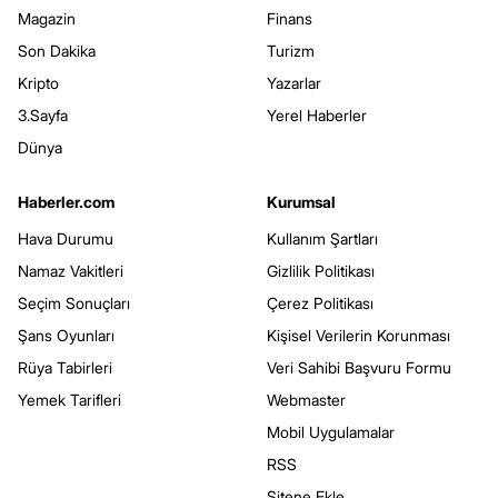
Magazin
Finans
Son Dakika
Turizm
Kripto
Yazarlar
3.Sayfa
Yerel Haberler
Dünya
Haberler.com
Kurumsal
Hava Durumu
Kullanım Şartları
Namaz Vakitleri
Gizlilik Politikası
Seçim Sonuçları
Çerez Politikası
Şans Oyunları
Kişisel Verilerin Korunması
Rüya Tabirleri
Veri Sahibi Başvuru Formu
Yemek Tarifleri
Webmaster
Mobil Uygulamalar
RSS
Sitene Ekle