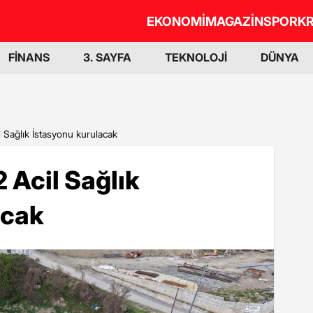
EKONOMİ
MAGAZİN
SPOR
KR
FİNANS
3. SAYFA
TEKNOLOJİ
DÜNYA
l Sağlık İstasyonu kurulacak
 Acil Sağlık
acak