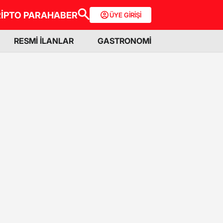
İPTO PARA
HABER
ÜYE GİRİŞİ
RESMİ İLANLAR
GASTRONOMİ