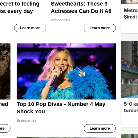
Metro
Şimdi
5-0 ka
turdak