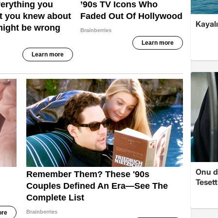
Kayalı
Onu d
Tesett