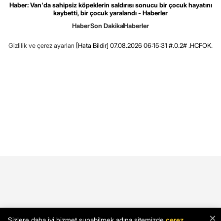
Haber: Van'da sahipsiz köpeklerin saldırısı sonucu bir çocuk hayatını
kaybetti, bir çocuk yaralandı - Haberler
Haber
Son Dakika
Haberler
Gizlilik ve çerez ayarları
[Hata Bildir]
07.08.2026 06:15:31 #.0.2# .HCFOK.
×
Sizlere daha iyi hizmet sunabilmek adına sitemizde
çerez